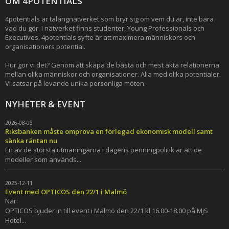
OM 4POTENTIALS
4potentials är talangnätverket som bryr sig om vem du är, inte bara
vad du gör. I nätverket finns studenter, Young Professionals och
Executives. 4potentials syfte är att maximera människors och
organisationers potential.
Hur gör vi det? Genom att skapa de bästa och mest äkta relationerna
mellan olika människor och organisationer. Alla med olika potentialer.
Vi satsar på levande unika personliga möten.
NYHETER & EVENT
2026-08-06
Riksbanken måste ompröva en förlegad ekonomisk modell samt
sänka räntan nu
En av de största utmaningarna i dagens penningpolitik är att de
modeller som används...
2025-12-11
Event med OPTICOS den 22/1 i Malmö
När:
OPTICOS bjuder in till event i Malmö den 22/1 kl 16.00-18.00 på MjS
Hotel...