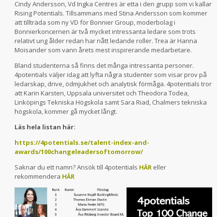
Cindy Andersson, Vd Ingka Centres är etta i den grupp som vi kallar
Rising Potentials. Tillsammans med Stina Andersson som kommer
att tillträda som ny VD för Bonnier Group, moderbolag i
Bonnierkoncernen är två mycket intressanta ledare som trots
relativt ung ålder redan har nått ledande roller. Trea är Hanna
Moisander som vann årets mest inspirerande medarbetare.
Bland studenterna så finns det många intressanta personer.
4potentials väljer idag att lyfta några studenter som visar prov på
ledarskap, drive, ödmjukhet och analytisk förmåga. 4potentials tror
att Karin Karsten, Uppsala universitet och Theodora Todea,
Linköpings Tekniska Högskola samt Sara Riad, Chalmers tekniska
högskola, kommer gå mycket långt.
Läs hela listan här:
https://4potentials.se/talent-index-and-
awards/100changeleadersoftomorrow/
Saknar du ett namn? Ansök till 4potentials
HÄR
eller
rekommendera
HÄR