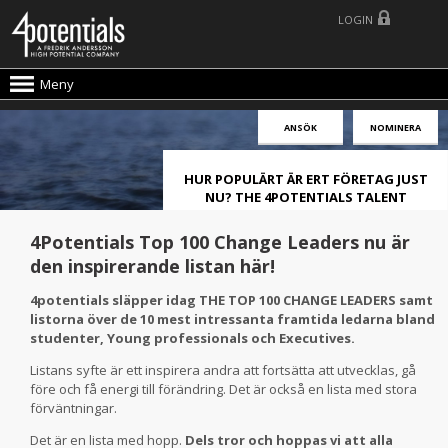
LOGIN
Meny
ANSÖK
NOMINERA
HUR POPULÄRT ÄR ERT FÖRETAG JUST
NU? THE 4POTENTIALS TALENT
ATTRACTION LIVE INDEX!
4Potentials Top 100 Change Leaders nu är
den inspirerande listan här!
4potentials släpper idag THE TOP 100 CHANGE LEADERS samt
listorna över de 10 mest intressanta framtida ledarna bland
studenter, Young professionals och Executives.
Listans syfte är ett inspirera andra att fortsätta att utvecklas, gå
före och få energi till förändring. Det är också en lista med stora
förväntningar.
Det är en lista med hopp.
Dels tror och hoppas vi att alla