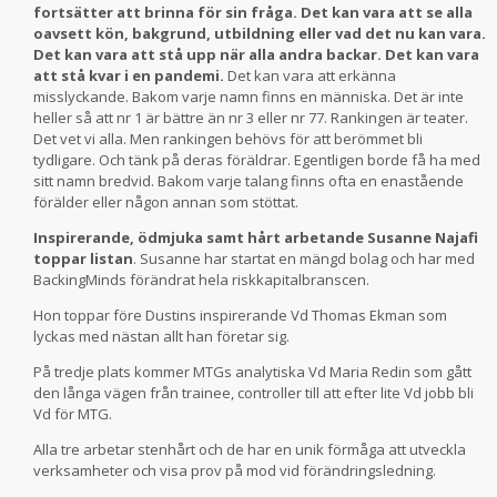
fortsätter att brinna för sin fråga. Det kan vara att se alla
oavsett kön, bakgrund, utbildning eller vad det nu kan vara.
Det kan vara att stå upp när alla andra backar. Det kan vara
att stå kvar i en pandemi.
Det kan vara att erkänna
misslyckande. Bakom varje namn finns en människa. Det är inte
heller så att nr 1 är bättre än nr 3 eller nr 77. Rankingen är teater.
Det vet vi alla. Men rankingen behövs för att berömmet bli
tydligare. Och tänk på deras föräldrar. Egentligen borde få ha med
sitt namn bredvid. Bakom varje talang finns ofta en enastående
förälder eller någon annan som stöttat.
Inspirerande, ödmjuka samt hårt arbetande Susanne Najafi
toppar listan
. Susanne har startat en mängd bolag och har med
BackingMinds förändrat hela riskkapitalbranscen.
Hon toppar före Dustins inspirerande Vd Thomas Ekman som
lyckas med nästan allt han företar sig.
På tredje plats kommer MTGs analytiska Vd Maria Redin som gått
den långa vägen från trainee, controller till att efter lite Vd jobb bli
Vd för MTG.
Alla tre arbetar stenhårt och de har en unik förmåga att utveckla
verksamheter och visa prov på mod vid förändringsledning.