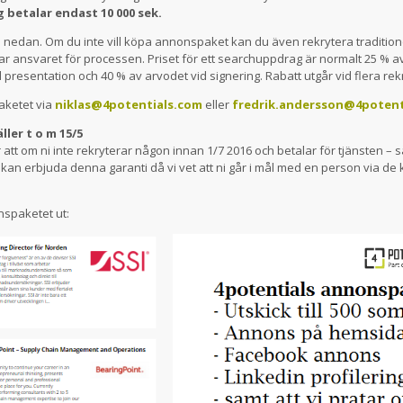
 betalar endast 10 000 sek.
 nedan. Om du inte vill köpa annonspaket kan du även rekrytera traditionel
tar ansvaret för processen. Priset för ett searchuppdrag är normalt 25 % a
id presentation och 40 % av arvodet vid signering. Rabatt utgår vid flera rek
aketet via
niklas@4potentials.com
eller
fredrik.andersson@4potent
ler t o m 15/5
att om ni inte rekryterar någon innan 1/7 2016 och betalar för tjänsten – så 
kan erbjuda denna garanti då vi vet att ni går i mål med en person via de 
nspaketet ut: