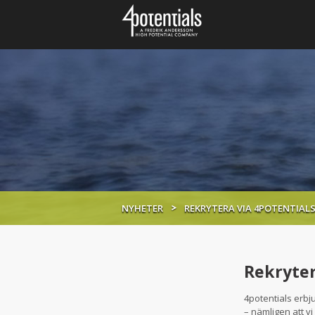
NYHETER
REKRYTERA VIA 4POTENTIAL
Rekryter
4potentials erb
– nämligen att v