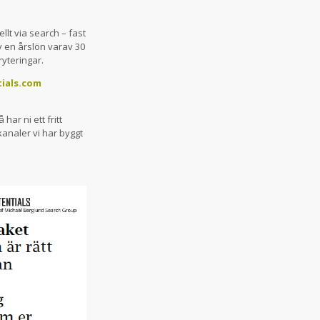
lt via search – fast
v en årslön varav 30
ryteringar.
ials.com
har ni ett fritt
kanaler vi har byggt