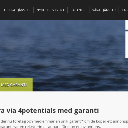
LEDIGA TJÄNSTER
NYHETER & EVENT
PARTNERS
VÅRA TJÄNSTER
TA
S MED GARANTI
a via 4potentials med garanti
juder nu företag och medlemmar en unik garanti* om de köper ett annonsp
i garanterar en rekrytering – annars får man en ny annons.