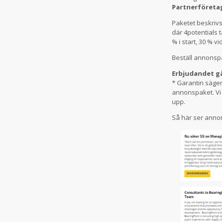
Partnerföretag
Paketet beskrivs
där 4potentials 
% i start, 30 % v
Beställ annonsp
Erbjudandet gäl
* Garantin säger 
annonspaket. Vi 
upp.
Så här ser anno