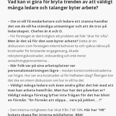
Vad kan vi göra för bryta trenden av att väldigt
många ledare och talanger byter arbete?
– Om ni vill få medarbetare och ledare att stanna handlar
det om de vill ha ständiga utmaningar och att de tror på
ledarskapet. Chefen är A och O.
– För företaget är det troligtvis ett problem att folk ”drar för ofta”.
Men är det så för den som byter arbete?
Detta är en
diskussion som företagen internt behöver ta och själva räkna på
kostnader för bristande engagemang, ökade
rekryteringskostnader, onboarding och inte minst
avtackningspresenterna…
– När folk var på sina arbetsplatser var
personalomsättningen lägre
– medan kontorsomkostnaderna
var högre. Hur ser era kostnader ut för helheten idag? Återigen bör
det ske en intern diskussion om hur ni vill ha det
– Väldigt många ledare och även andra gillar det här med att
man kan arbeta hemifrån. Men hur har det påverkat er?
Väldigt många företag lyfter inte frågan för det har blivit
en förmån. ”En förmån att slippa… vara på jobbet….?”
– Den interna rörligheten har ökat från 7 till 10%.
Här har ”HR”
lyckats skapa fler interna möjligheter. BRA!