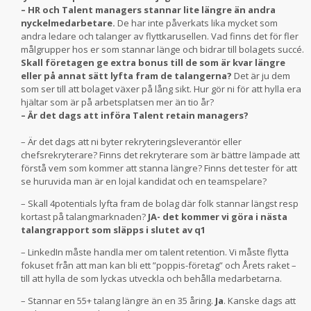
– HR och Talent managers stannar lite längre än andra
nyckelmedarbetare.
De har inte påverkats lika mycket som
andra ledare och talanger av flyttkarusellen. Vad finns det för fler
målgrupper hos er som stannar länge och bidrar till bolagets succé.
Skall företagen ge extra bonus till de som är kvar längre
eller på annat sätt lyfta fram de talangerna?
Det är ju dem
som ser till att bolaget växer på lång sikt. Hur gör ni för att hylla era
hjältar som är på arbetsplatsen mer än tio år?
– Är det dags att införa Talent retain managers?
– Är det dags att ni byter rekryteringsleverantör eller
chefsrekryterare? Finns det rekryterare som är bättre lämpade att
förstå vem som kommer att stanna längre? Finns det tester för att
se huruvida man är en lojal kandidat och en teamspelare?
– Skall 4potentials lyfta fram de bolag där folk stannar längst resp
kortast på talangmarknaden?
JA- det kommer vi göra i nästa
talangrapport som släpps i slutet av q1
– LinkedIn måste handla mer om talent retention. Vi måste flytta
fokuset från att man kan bli ett ”poppis-företag” och Årets raket –
till att hylla de som lyckas utveckla och behålla medarbetarna.
– Stannar en 55+ talang längre än en 35 åring.
Ja
. Kanske dags att