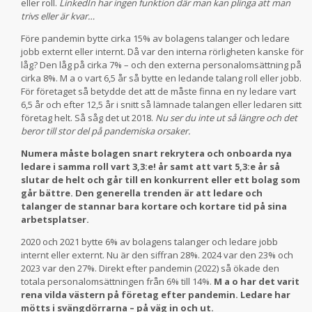
eller roll.
LinkedIn har ingen funktion där man kan plinga att man
trivs eller är kvar…
Före pandemin bytte cirka 15% av bolagens talanger och ledare
jobb externt eller internt. Då var den interna rörligheten kanske för
låg? Den låg på cirka 7% – och den externa personalomsättning på
cirka 8%. M a o vart 6,5 år så bytte en ledande talang roll eller jobb.
För företaget så betydde det att de måste finna en ny ledare vart
6,5 år och efter 12,5 år i snitt så lämnade talangen eller ledaren sitt
företag helt. Så såg det ut 2018.
Nu ser du inte ut så längre och det
beror till stor del på pandemiska orsaker.
Numera måste bolagen snart rekrytera och onboarda nya
ledare i samma roll vart 3,3:e! år samt att vart 5,3:e år så
slutar de helt och går till en konkurrent eller ett bolag som
går bättre. Den generella trenden är att ledare och
talanger de stannar bara kortare och kortare tid på sina
arbetsplatser.
2020 och 2021 bytte 6% av bolagens talanger och ledare jobb
internt eller externt. Nu är den siffran 28%. 2024 var den 23% och
2023 var den 27%. Direkt efter pandemin (2022) så ökade den
totala personalomsättningen från 6% till 14%.
M a o har det varit
rena vilda västern på företag efter pandemin. Ledare har
mötts i svängdörrarna – på väg in och ut.