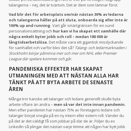
talangerna – nej, det är tvärtom. Det är dem som lämnar först.
Vad blir det för arbetsplats om/när nästan 30% av ledarna
och talangerna håller på att sluta, onboarda sig eller inte är
100% up and running.
Vart går smärtgränsen för en sund
personalomsättning och
hur kan vi ha skapat ett samhälle där
några enkelt byter jobb och roll – medan 180 000 är
långtidsarbetslösa.
Det måste vara ett gigantisk misslyckande
för samhället och varför blev det så?
Talang- och ledarmarknaden i
Stockholm börjar påminna mer och mer om NHL eller Premier
League där spelare kommer och går.
PANDEMISKA EFFEKTER HAR SKAPAT
UTMANINGEN MED ATT NÄSTAN ALLA HAR
TÄNKT PÅ ATT BYTA ARBETE DE SENASTE
ÅREN
Många tror kanske att talanger och ledare generellt skulle byta
arbete oftare än andra –
men så var det inte innan pandemin.
Men efter pandemin har nästan 75% av företagens ledare och
talanger börjat snegla på en ny intern eller extern roll. Vänder du
på det är det väldigt få som jobbar på där de är. Följer du ex
LinkedIn så plingar det nästan varje timme att någon har bytt jobb