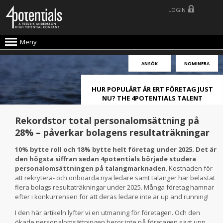
LOGIN
Meny
ANSÖK
NOMINERA
HUR POPULÄRT ÄR ERT FÖRETAG JUST
NU? THE 4POTENTIALS TALENT
ATTRACTION LIVE INDEX!
Rekordstor total personalomsättning på
28% – påverkar bolagens resultaträkningar
10% bytte roll och 18% bytte helt företag under 2025. Det är
den högsta siffran sedan 4potentials började studera
personalomsättningen på talangmarknaden
. Kostnaden för
att rekrytera- och onboarda nya ledare samt talanger har belastat
flera bolags resultaträkningar under 2025. Många företag hamnar
efter i konkurrensen för att deras ledare inte är up and running!
I den här artikeln lyfter vi en utmaning för företagen. Och den
ökade personalomsättningen beror inte på företagen sagt upp