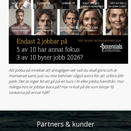
Att jobba på innebär att antagligen vet vad du skall göra och är
motiverad samt just nu inte behöver något extra för att utföra ditt
jobb. Det är inget fel att gå på en kurs i AI eller jobba hemifrån. Hur
många hos er jobbar bara på? Har ni koll på de som börjar få
tankarna på annat håll?
Partners & kunder