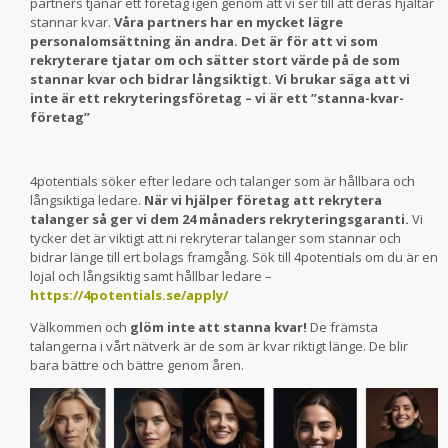
partners tjänar ett företag igen genom att vi ser till att deras hjältar
stannar kvar.
Våra partners har en mycket lägre
personalomsättning än andra. Det är för att vi som
rekryterare tjatar om och sätter stort värde på de som
stannar kvar och bidrar långsiktigt. Vi brukar säga att vi
inte är ett rekryteringsföretag – vi är ett ”stanna-kvar-
företag”
4potentials söker efter ledare och talanger som är hållbara och
långsiktiga ledare.
När vi hjälper företag att rekrytera
talanger så ger vi dem 24 månaders rekryteringsgaranti.
Vi
tycker det är viktigt att ni rekryterar talanger som stannar och
bidrar länge till ert bolags framgång. Sök till 4potentials om du är en
lojal och långsiktig samt hållbar ledare –
https://4potentials.se/apply/
Välkommen och
glöm inte att stanna kvar!
De främsta
talangerna i vårt nätverk är de som är kvar riktigt länge. De blir
bara bättre och bättre genom åren.