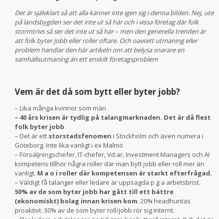
Det är självklart så att alla känner inte igen sig i denna bilden. Nej, ute
på landsbygden ser det inte ut så här och i vissa företag där folk
stormtrivs så ser det inte ut så här – men den generella trenden är
att folk byter jobb eller roller oftare. Och oavsett utmaning eller
problem handlar den här artikeln om att belysa snarare en
samhällsutmaning än ett enskilt företagsproblem
Vem är det då som bytt eller byter jobb?
– Lika många kvinnor som män
– 40 års krisen är tydlig på talangmarknaden. Det är då flest
folk byter jobb
– Det är ett
storstadsfenomen
i Stockholm och även numera i
Göteborg. Inte lika vanligt i ex Malmö
– Försäljningschefer, IT-chefer, Vd:ar, Investment Managers och AI
kompetens tillhör några roller där man bytt jobb eller roll mer än
vanligt.
M a o i roller där kompetensen är starkt efterfrågad.
– Väldigt få talanger eller ledare är uppsagda p g a arbetsbrist.
50% av de som byter jobb har gått till ett bättre
(ekonomiskt) bolag innan krisen kom
. 20% headhuntas
proaktivt. 30% av de som byter roll/jobb rör sig internt.