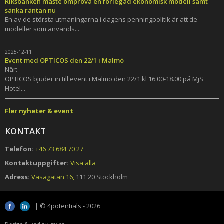
Riksbanken måste ompröva en förlegad ekonomisk modell samt
sänka räntan nu
En av de största utmaningarna i dagens penningpolitik är att de
modeller som används...
2025-12-11
Event med OPTICOS den 22/1 i Malmö
När:
OPTICOS bjuder in till event i Malmö den 22/1 kl 16.00-18.00 på MjS
Hotel...
Fler nyheter & event
KONTAKT
Telefon:
+46 73 684 70 27
Kontaktuppgifter:
Visa alla
Adress:
Vasagatan 16,
111 20 Stockholm
| © 4potentials - 2026