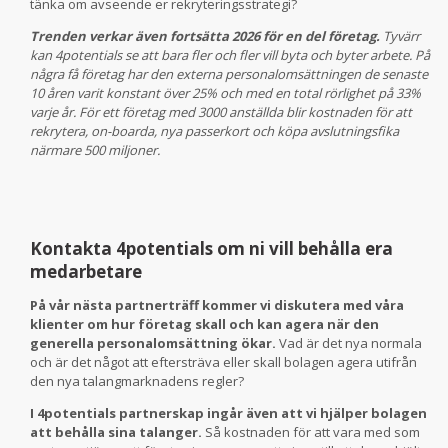
tänka om avseende er rekryteringsstrategi?
Trenden verkar även fortsätta 2026 för en del företag.
Tyvärr
kan 4potentials se att bara fler och fler vill byta och byter arbete. På
några få företag har den externa personalomsättningen de senaste
10 åren varit konstant över 25% och med en total rörlighet på 33%
varje år. För ett företag med 3000 anställda blir kostnaden för att
rekrytera, on-boarda, nya passerkort och köpa avslutningsfika
närmare 500 miljoner.
Kontakta 4potentials om ni vill behålla era
medarbetare
På vår nästa partnerträff kommer vi diskutera med våra
klienter om hur företag skall och kan agera när den
generella personalomsättning ökar.
Vad är det nya normala
och är det något att eftersträva eller skall bolagen agera utifrån
den nya talangmarknadens regler?
I 4potentials partnerskap ingår även att vi hjälper bolagen
att behålla sina talanger.
Så kostnaden för att vara med som