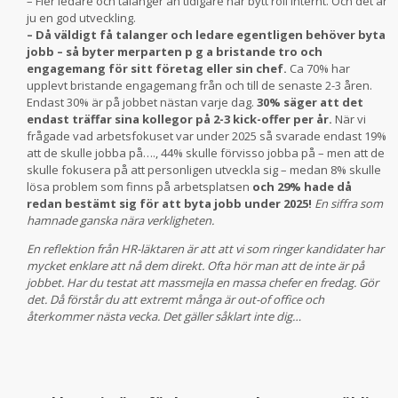
– Fler ledare och talanger än tidigare har bytt roll internt. Och det är
ju en god utveckling.
– Då väldigt få talanger och ledare egentligen behöver byta
jobb – så byter merparten p g a bristande tro och
engagemang för sitt företag eller sin chef.
Ca 70% har
upplevt bristande engagemang från och till de senaste 2-3 åren.
Endast 30% är på jobbet nästan varje dag.
30% säger att det
endast träffar sina kollegor på 2-3 kick-offer per år.
När vi
frågade vad arbetsfokuset var under 2025 så svarade endast 19%
att de skulle jobba på…., 44% skulle förvisso jobba på – men att de
skulle fokusera på att personligen utveckla sig – medan 8% skulle
lösa problem som finns på arbetsplatsen
och 29% hade då
redan bestämt sig för att byta jobb under 2025!
En siffra som
hamnade ganska nära verkligheten.
En reflektion från HR-läktaren är att att vi som ringer kandidater har
mycket enklare att nå dem direkt. Ofta hör man att de inte är på
jobbet. Har du testat att massmejla en massa chefer en fredag. Gör
det. Då förstår du att extremt många är out-of office och
återkommer nästa vecka. Det gäller såklart inte dig…