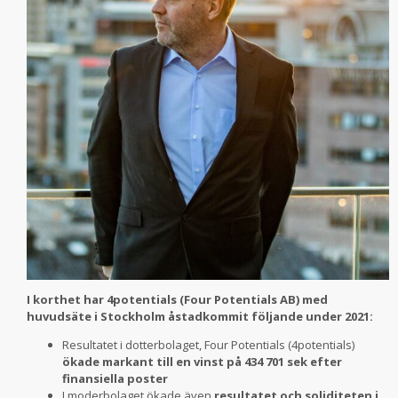
I korthet har 4potentials (Four Potentials AB) med
huvudsäte i Stockholm åstadkommit följande under 2021:
Resultatet i dotterbolaget, Four Potentials (4potentials)
ökade markant till en vinst på 434 701 sek efter
finansiella poster
I moderbolaget ökade även
resultatet och soliditeten i