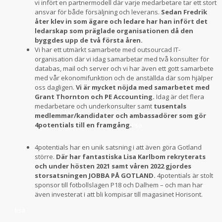
vi infört en partnermodell där varje medarbetare tar ett stort
ansvar för både försäljning och leverans.
Sedan Fredrik
åter klev in som ägare och ledare har han infört det
ledarskap som präglade organisationen då den
byggdes upp de två första åren.
Vi har ett utmärkt samarbete med outsourcad IT-
organisation där vi idag samarbetar med två konsulter för
databas, mail och server och vi har även ett gott samarbete
med vår ekonomifunktion och de anställda där som hjälper
oss dagligen.
Vi är mycket nöjda med samarbetet med
Grant Thornton och PE Accounting.
Idag är det flera
medarbetare och underkonsulter samt
tusentals
medlemmar/kandidater och ambassadörer som gör
4potentials till en framgång.
l
isa
4potentials har en unik satsning i att även göra Gotland
större.
Där har fantastiska Lisa Karlbom rekryterats
och under hösten 2021 samt våren 2022 gjordes
storsatsningen JOBBA PÅ GOTLAND.
4potentials är stolt
sponsor till fotbollslagen P18 och Dalhem – och man har
även investerat i att bli kompisar till magasinet Horisont.
lisa