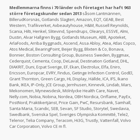
Medlemmarna finns i 70 länder och företaget har haft 963
större företagskunder sedan 2013
såsom Lantmännen,
BillerudKorsnäs, Gotlands Slagteri, Amazon, EQT, GEAB, Best
Western, Trafikverket, Axbeautyhouse, H&M, Russell Reynolds,
Scania, Hilti, Henkel, Slitevind, Spendrups, Olearys, ESSVE, Almi,
Dustin, Alvar Hallgren Bygg, Gotlands Museum, ABB, Apoteket,
ArlaFoods, Arriba Byggnads, Ascend, Assa Abloy, Atea, Atlas Copco,
Atos Medical, BearingPoint, Beijer Bygg, Blixten & Co, Bonava,
Bonnier, Boston Consulting Group, Business Sweden, Byggmax,
Cederquist, Cementa, Coop, DeLaval, Destination Gotland, DHL,
DIAKRIT, Duni, Ecpat Sverige, EF, Ekan, Electrolux, Elfa, Eniro,
Ericsson, Europcar, EVRY, Findus, Getinge Infection Control, GodEl,
Grant Thornton, Green Cargo, HL Display, Hällde, ICA, IFS, Ikano
Bank, IKEA, IP-Only, JCE Group, Jernhusen, Kinnevik, Lindab, Mars,
Mekonomen, Mynewsdesk, Mölnlycke Health Care, Navet,
Nelly.com, Nobia, Nobina, Nordea, OBH Nordica, Oriflame, PayEx,
PostNord, Praktikertjänst, Price Gain, PwC, Resursbank, Samhall,
Santa Maria, Scandic, SEB, Sevan, SF Studio, Storytel, Swedavia,
Swedbank, Svenska Spel, Sveriges Olympiska Kommitté, Tele2,
Telenor, Telia Company, Teracom, Hi3G, Trustly, Vattenfall, Volvo
Car Corporation, Volvo CE m fl.