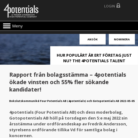
LOGIN
Meny
ANSÖK
NOMINERA
HUR POPULÄRT ÄR ERT FÖRETAG JUST
NU? THE 4POTENTIALS TALENT
ATTRACTION LIVE INDEX!
Rapport från bolagsstämma – 4potentials
ökade vinsten och 55% fler sökande
kandidater!
Bokslutskommuniké Four Potentials AB (4potentials) och Gotopotentials AB 2022-05-05
4potentials (Four Potentials AB) och dess moderbolag,
Gotopotentials AB höll på torsdagen den 5:e maj 2022 sin
årsstämma under ordförandeskap av Fredrik Andersson,
styrelsens ordförande tillika Vd för samtliga bolag i
koncernen.