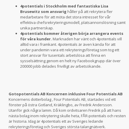
4potentials i Stockholm med fantastiska Lisa
Brusewitz som ansvarig
håller på att rekrytera fler
medarbetare för att möta det stora intresset för vår
effektiva chefsrekryteringsmodell, platsannonslösning samt
unika partnerskap.
4potentials kommer återigen börja arrangera events
för våra kunder.
Marknaden har vänt och 4potentials vill
alltid vara i framkant. 4potentials är även kända för att
under pandemin vara ett rekryteringsföretag som tog ett
stort ansvar för tusentals arbetslösa att finna en
sysselsättning genom en helt ny Facebookgrupp där över
200000 jobb delades frivilligt av arbetsökande.
Gotopotentials AB Koncernen inklusive Four Potentials AB
Koncernens dotterbolag , Four Potentials AB, startades vid ett
fönster på östra Gotland, Kräklingbo, av Fredrik Andersson.
Utanför gick några lamm. Då kom ordvitsaren Fredrik på att hans
nästa bolag inom rekrytering skulle heta, FÅR-potentials och resten
är historia. Idag är 4potentials ett av Sveriges ledande
rekryteringsföretag och Sveriges största talangnätverk.