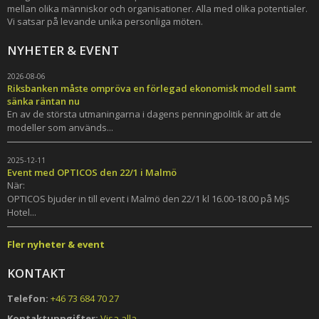
mellan olika människor och organisationer. Alla med olika potentialer.
Vi satsar på levande unika personliga möten.
NYHETER & EVENT
2026-08-06
Riksbanken måste ompröva en förlegad ekonomisk modell samt
sänka räntan nu
En av de största utmaningarna i dagens penningpolitik är att de
modeller som används...
2025-12-11
Event med OPTICOS den 22/1 i Malmö
När:
OPTICOS bjuder in till event i Malmö den 22/1 kl 16.00-18.00 på MjS
Hotel...
Fler nyheter & event
KONTAKT
Telefon:
+46 73 684 70 27
Kontaktuppgifter:
Visa alla