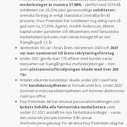
moderbolaget är numera 57,88%
– jämfört med 2019 då
soliditeten var 29,25% (den genomsnittliga
soliditeten
i
svenska företag är enligt Statistiska Centralbyrån 43
procent). I Four Potentials har soliditeten nog aldrig varit så
god som nu, 57,35%. Ägaren, Fredrik Andersson, tillsköt
kapital under pandemin och tillsammans med fantastiska
medarbetare lyckades man vända bolaget till en stor
framgång på 1,5 år.
4potentials Vd var i final i årets rekryterare 2020 och
2021
var man nominerad till årets rekryteringsföretag
Under 2021 gjorde man 170 affärer med kunder varav
merparten var framgångsrika chefsrekryteringar – men
även
platsannonsförsäljningen ökade med över 200
Tkr.
Antalet sökande kandidater ökade under 2021 med hela
55%!
Kandidatnöjdheten
är fortsatt unikt bra.
Under 2022
kommer vi mäta kandidatnöjdheten och kommer återkomma
med nya siffror.
Four Potentials AB har minskat personalomsättningen och
lyckats behålla alla fantastiska medarbetare
samt
sedan Q1 2021 anställt tre nya fantastiska kollegor – varav
den sista rekryterade kommer från annat
chefsrekryteringsbolag. För att driva Four Potentials idag har