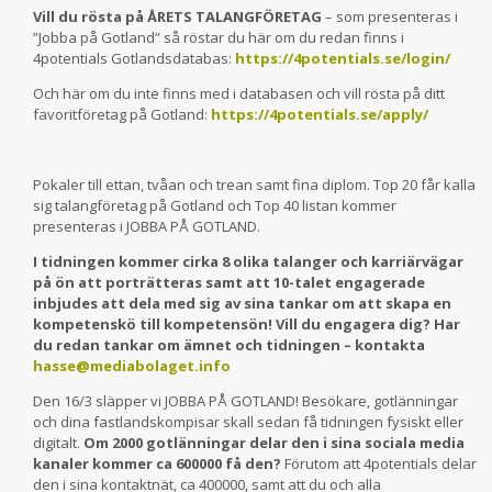
Vill du rösta på ÅRETS TALANGFÖRETAG
– som presenteras i
”Jobba på Gotland” så röstar du här om du redan finns i
4potentials Gotlandsdatabas:
https://4potentials.se/login/
Och här om du inte finns med i databasen och vill rösta på ditt
favoritföretag på Gotland:
https://4potentials.se/apply/
Pokaler till ettan, tvåan och trean samt fina diplom. Top 20 får kalla
sig talangföretag på Gotland och Top 40 listan kommer
presenteras i JOBBA PÅ GOTLAND.
I tidningen kommer cirka 8 olika talanger och karriärvägar
på ön att porträtteras samt att 10-talet engagerade
inbjudes att dela med sig av sina tankar om att skapa en
kompetenskö till kompetensön! Vill du engagera dig? Har
du redan tankar om ämnet och tidningen – kontakta
hasse@mediabolaget.info
Den 16/3 släpper vi JOBBA PÅ GOTLAND! Besökare, gotlänningar
och dina fastlandskompisar skall sedan få tidningen fysiskt eller
digitalt.
Om 2000 gotlänningar delar den i sina sociala media
kanaler kommer ca 600000 få den?
Förutom att 4potentials delar
den i sina kontaktnät, ca 400000, samt att du och alla