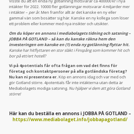
Visste du att en enda ny gotlänning motsvarar ca 400000 kr i nya
intäkter för 2022. 10000 fler gotlänningar motsvarar 4 miljarder mer
i intäkter –
per år.
Men framför allt är det kanske en ny eller
gammal vän som bosätter sig här. Kanske en ny kollega som löser
ett problem eller kommer med nya insikter och utsikter.
Om du köper en annons i mediabolagets tidning och satsning –
JOBBA PÅ GOTLAND – så kan du kanske räkna hem den
investeringen om kanske en (1) enda ny gotlänning flyttar hit.
Kanske har hitflyttaren en stor släkt i Finspång som kommer hit och
bor på ett/ert hotell?
Vi på 4potentials får ofta frågan om vad det finns för
företag och kontaktpersoner på alla gotländska företag?
Nu kan ni presentera er.
Köp en annons idag och var med och
gör Gotland större. 4potentials får inte intäkterna utan detta är
Mediabolagets modiga satsning.
Nu hjälper vi dem att göra Gotland
större!
Här kan du beställa en annons i JOBBA PÅ GOTLAND –
https://www.mediabolaget.info/jobbapagotland/