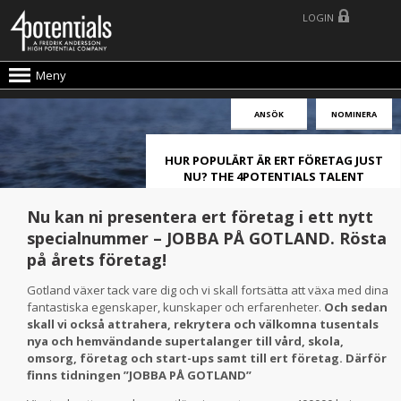
LOGIN
Meny
ANSÖK
NOMINERA
HUR POPULÄRT ÄR ERT FÖRETAG JUST
NU? THE 4POTENTIALS TALENT
ATTRACTION LIVE INDEX!
Nu kan ni presentera ert företag i ett nytt
specialnummer – JOBBA PÅ GOTLAND. Rösta
på årets företag!
Gotland växer tack vare dig och vi skall fortsätta att växa med dina
fantastiska egenskaper, kunskaper och erfarenheter.
Och sedan
skall vi också attrahera, rekrytera och välkomna tusentals
nya och hemvändande supertalanger till vård, skola,
omsorg, företag och start-ups samt till ert företag. Därför
finns tidningen ”JOBBA PÅ GOTLAND”