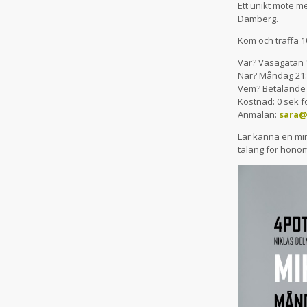
Ett unikt möte m
Damberg.
Kom och träffa 
Var? Vasagatan 
När? Måndag 21:e
Vem? Betalande 
Kostnad: 0 sek 
Anmälan:
sara@
Lär känna en min
talang för honom