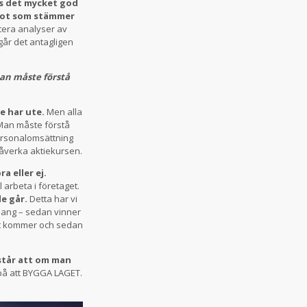
vs det mycket god
got som stämmer
ttera analyser av
går det antagligen
n måste förstå
de har ute.
Men alla
 Man måste förstå
rsonalomsättning
åverka aktiekursen.
a eller ej.
 arbeta i företaget.
e går.
Detta har vi
alang – sedan vinner
tat kommer och sedan
står att om man
 på att BYGGA LAGET.