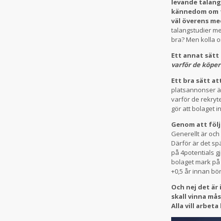
levande talang
kännedom om t
väl överens med
talangstudier me
bra? Men kolla o
Ett annat sätt 
varför de köper
Ett bra sätt a
platsannonser är
varför de rekryt
gör att bolaget
Genom att följa
Generellt är och
Därför är det sp
på 4potentials g
bolaget mark på 
+0,5 år innan bö
Och nej det är
skall vinna må
Alla vill arbet