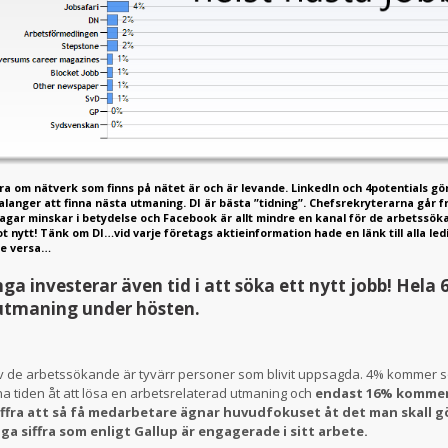
a om nätverk som finns på nätet är och är levande. LinkedIn och 4potentials gö
alanger att finna nästa utmaning. DI är bästa ”tidning”. Chefsrekryterarna går f
ar minskar i betydelse och Facebook är allt mindre en kanal för de arbetssöka
ot nytt!
Tänk om DI…vid varje företags aktieinformation hade en länk till alla led
ice versa…
ga investerar även tid i att söka ett nytt jobb! Hel
utmaning under hösten.
v de arbetssökande är tyvärr personer som blivit uppsagda. 4% kommer sö
 tiden åt att lösa en arbetsrelaterad utmaning och
endast 16% kommer 
fra att så få medarbetare ägnar huvudfokuset åt det man skall gö
ga siffra som enligt Gallup är engagerade i sitt arbete.