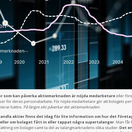
or som kan påverka aktiemarknaden är nöjda medarbetare
eller för
er för deras personalarbete. För nöjda medarbetare gör att bolagets per
terar bättre.
På längre sikt påverkar det aktiemarknaden.
handla aktier finns det idag för lite information om hur det före
 eller om bolaget fått in eller tappat några supertalanger.
Man får 
attning om bolaget samt ta del av talangmarknadens olika studier.
Det en