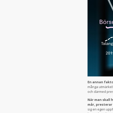
En annan fakt
många utmärkels
och därmed pres
När man skall 
mår, presterar
sig en egen uppf