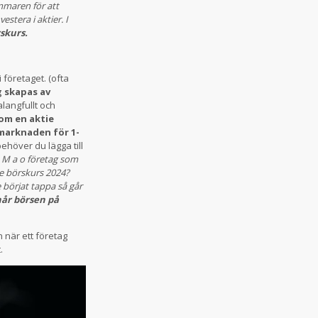
ommaren för att
estera i aktier. I
rskurs.
företaget. (ofta
g skapas av
alangfullt och
 om en aktie
marknaden för 1-
ehöver du lägga till
.
M a o företag som
e börskurs 2024?
e börjat tappa så går
når börsen på
 när ett företag
.