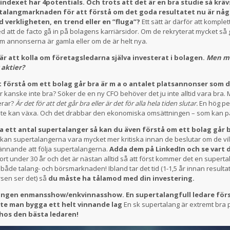
indexet har 4potentials. Och trots att det är en bra studie så krä
alangmarknaden för att förstå om det goda resultatet nu är nå
 verkligheten, en trend eller en ”fluga”?
Ett sätt är därför att komple
d att de facto gå in på bolagens karriärsidor. Om de rekryterat mycket så 
m annonserna är gamla eller om de är helt nya.
är att kolla om företagsledarna själva investerat i bolagen.
Men ma
 aktier?
tt förstå om ett bolag går bra är m a o antalet platsannonser som 
 kanske inte bra? Söker de en ny CFO behöver det ju inte alltid vara bra.
erar?
Är det för att det går bra eller är det för alla hela tiden slutar.
En hög pe
 inte kan växa. Och det drabbar den ekonomiska omsättningen – som kan p
 ett antal supertalanger så kan du även förstå om ett bolag går br
 kan supertalangerna vara mycket mer kritiska innan de beslutar om de vill
ännande att följa supertalangerna.
Adda dem på LinkedIn och se vart d
jort under 30 år och det är nästan alltid så att först kommer det en supert
både talang- och börsmarknaden! Ibland tar det tid (1-1,5 år innan resul
rsen ser det) så
du måste ha tålamod med din investering.
 ingen enmansshow/enkvinnasshow. En supertalangfull ledare för
ste man bygga ett helt vinnande lag
En sk supertalang är extremt bra
a hos den bästa ledaren!