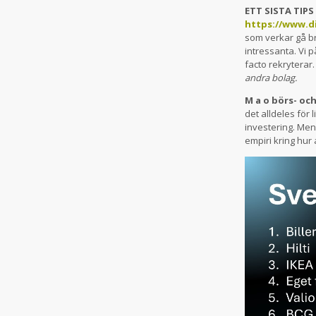
ETT SISTA TIPS 
https://www.di
som verkar gå br
intressanta. Vi 
facto rekryterar
andra bolag.
M a o börs- oc
det alldeles för
investering. Men 
empiri kring hur