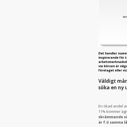
Det handlar numer
inspirerande för t
arbetsmarknadsdag
via börsen är någ
företaget eller v
Väldigt mån
söka en ny 
En ökad andel a
11% kommer ägna
skrämmande sif
är f.ö samma lå