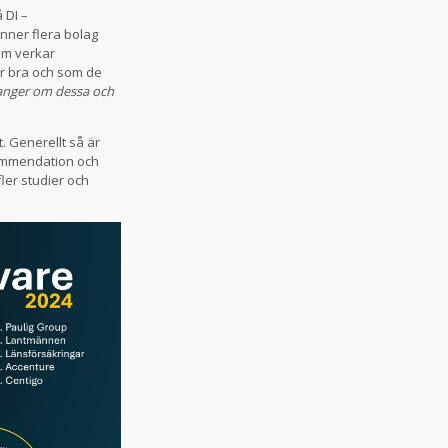
 DI –
nner flera bolag
om verkar
år bra och som de
langer om dessa och
 Generellt så är
ekommendation och
fler studier och