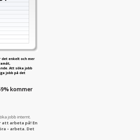
r det enkelt och mer
ramåt,
nde. Att söka jobb
iga jobb på det
a 69% kommer
ka jobb internt.
att arbeta på! En
ra – arbeta. Det