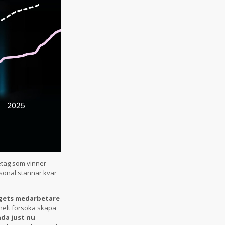
etag som vinner
sonal stannar kvar
tagets medarbetare
helt försöka skapa
da just nu