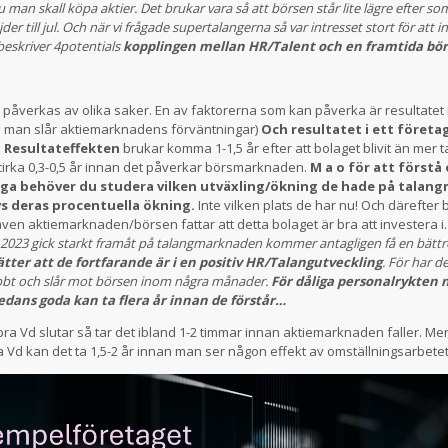
u man skall köpa aktier. Det brukar vara så att börsen står lite lägre efter s
er till jul. Och när vi frågade supertalangerna så var intresset stort för att inv
beskriver 4potentials
kopplingen mellan HR/Talent och en framtida bö
åverkas av olika saker. En av faktorerna som kan påverka är resultatet i 
man slår aktiemarknadens förväntningar)
Och resultatet i ett företa
 Resultateffekten
brukar komma 1-1,5 år efter att bolaget blivit än mer t
 cirka 0,3-0,5 år innan det påverkar börsmarknaden.
M a o för att förstå
ga behöver du studera vilken utväxling/ökning de hade på talang
vs deras procentuella ökning.
Inte vilken plats de har nu! Och därefter b
 även aktiemarknaden/börsen fattar att detta bolaget är bra att investera i
2023 gick starkt framåt på talangmarknaden kommer antagligen få en bättr
tter att de fortfarande är i en positiv HR/Talangutveckling
. För har d
bbt och slår mot börsen inom några månader.
För dåliga personalrykten 
dans goda kan ta flera år innan de förstår…
a Vd slutar så tar det ibland 1-2 timmar innan aktiemarknaden faller. Men
a Vd kan det ta 1,5-2 år innan man ser någon effekt av omställningsarbetet