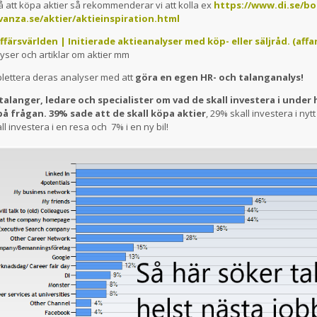
på att köpa aktier så rekommenderar vi att kolla ex
https://www.di.se/bo
anza.se/aktier/aktieinspiration.html
ffärsvärlden | Initierade aktieanalyser med köp- eller säljråd. (affa
ser och artiklar om aktier mm
lettera deras analyser med att
göra en egen HR- och talanganalys!
talanger, ledare och specialister om vad de skall investera i under
på frågan. 39% sade att de skall köpa aktier
, 29% skall investera i nyt
l investera i en resa och 7% i en ny bil!