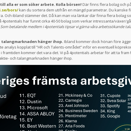
till alla er som söker arbete. Kolla börsen!
Där finns flera bolag och på
.se/bors/
kan du sortera dem utifrån en mängd parametrar. Du kanske fi
a. Och ibland stämmer det. Då kan man via länkar där finna flera bolag s
på 4potentials har funnit cirka 40-50 bolag som verkar intressanta/växer/g
.
Som betalande medlem i 4potentials tipsar vi gärna våra arbetssökande ta
h talangmarknaden hänger ihop.
Ibland kommer dock hönan före ägget.
 lite analys kopplat till ”HR och Talents-området” inför en eventuell köpr
i framtiden kommer det vara det. Vi på 4potentials arbetar för att ta fram 
 aktie- och talangmarknaden hänger ihop.