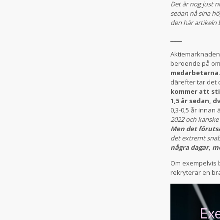
Det är nog just n
sedan nå sina höjd
den här artikeln 
____
Aktiemarknaden p
beroende på om 
medarbetarna.
därefter tar det
kommer att sti
1,5 år sedan, d
0,3-0,5 år innan
2022 och kanske 
Men det förutsä
det extremt sna
några dagar, me
Om exempelvis br
rekryterar en br