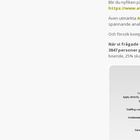
Blir du nyfiken 
https://www.av
Även utmärkta
A
spännande analy
Och försök komp
När vi frågade 
3847 personer 
boende, 25% skal