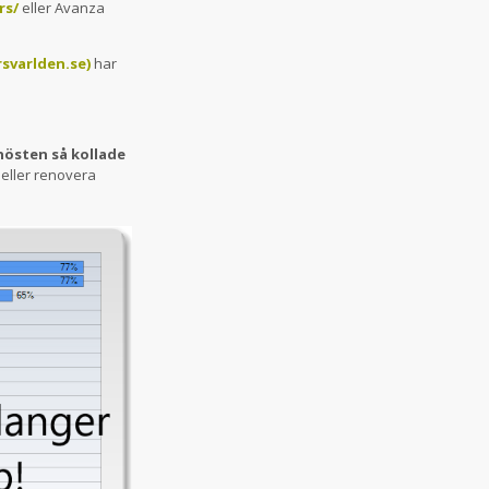
rs/
eller Avanza
rsvarlden.se)
har
 hösten så kollade
t eller renovera