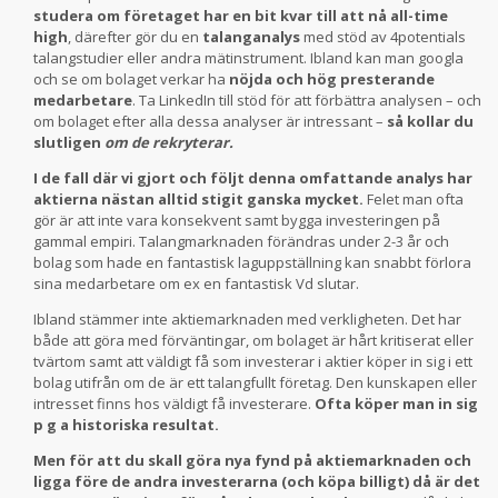
studera om företaget har en bit kvar till att nå all-time
high
, därefter gör du en
talanganalys
med stöd av 4potentials
talangstudier eller andra mätinstrument. Ibland kan man googla
och se om bolaget verkar ha
nöjda och hög presterande
medarbetare
. Ta LinkedIn till stöd för att förbättra analysen – och
om bolaget efter alla dessa analyser är intressant –
så kollar du
slutligen
om de rekryterar.
I de fall där vi gjort och följt denna omfattande analys har
aktierna nästan alltid stigit ganska mycket.
Felet man ofta
gör är att inte vara konsekvent samt bygga investeringen på
gammal empiri. Talangmarknaden förändras under 2-3 år och
bolag som hade en fantastisk laguppställning kan snabbt förlora
sina medarbetare om ex en fantastisk Vd slutar.
Ibland stämmer inte aktiemarknaden med verkligheten. Det har
både att göra med förväntingar, om bolaget är hårt kritiserat eller
tvärtom samt att väldigt få som investerar i aktier köper in sig i ett
bolag utifrån om de är ett talangfullt företag. Den kunskapen eller
intresset finns hos väldigt få investerare.
Ofta köper man in sig
p g a historiska resultat.
Men för att du skall göra nya fynd på aktiemarknaden och
ligga före de andra investerarna (och köpa billigt) då är det