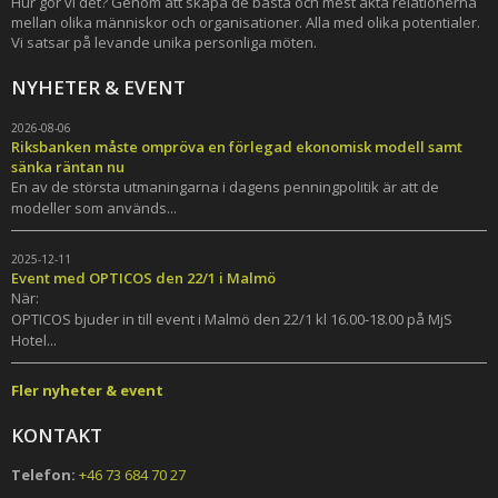
Hur gör vi det? Genom att skapa de bästa och mest äkta relationerna
mellan olika människor och organisationer. Alla med olika potentialer.
Vi satsar på levande unika personliga möten.
NYHETER & EVENT
2026-08-06
Riksbanken måste ompröva en förlegad ekonomisk modell samt
sänka räntan nu
En av de största utmaningarna i dagens penningpolitik är att de
modeller som används...
2025-12-11
Event med OPTICOS den 22/1 i Malmö
När:
OPTICOS bjuder in till event i Malmö den 22/1 kl 16.00-18.00 på MjS
Hotel...
Fler nyheter & event
KONTAKT
Telefon:
+46 73 684 70 27