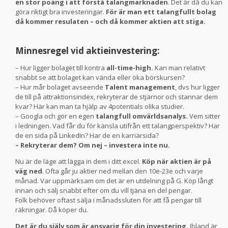
en stor poäng i att förstå talangmarknaden
. Det är då du kan
göra riktigt bra investeringar.
För är man ett talangfullt bolag
då kommer resulaten – och då kommer aktien att stiga.
Minnesregel vid aktieinvestering:
– Hur ligger bolaget till kontra
all-time-high.
Kan man relativt
snabbt se att bolaget kan vända eller öka börskursen?
– Hur mår bolaget avseende
Talent management
, dvs hur ligger
de till på attraktionsindex, rekryterar de stjärnor och stannar dem
kvar? Här kan man ta hjälp av 4potentials olika studier.
– Googla och gör en egen
talangfull omvärldsanalys.
Vem sitter
i ledningen. Vad får du för känsla utifrån ett talangperspektiv? Har
de en sida på LinkedIn? Har de en karriärsida?
– Rekryterar dem? Om nej – investera inte nu.
Nu är de läge att lägga in dem i ditt excel.
Köp när aktien är på
väg ned
. Ofta går ju aktier ned mellan den 10e-23e och varje
månad. Var uppmärksam om det är en utdelning på G. Köp långt
innan och sälj snabbt efter om du vill tjäna en del pengar.
Folk behöver oftast sälja i månadssluten för att få pengar till
räkningar. Då köper du.
Det är du själv som är ansvarig för din investering.
Ibland är