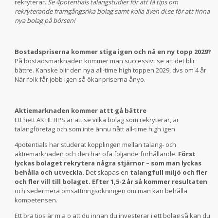
rekryterar.
Se 4potentials talangstudier för att få tips om
rekryterande framgångsrika bolag samt kolla även di.se för att finna
nya bolag på börsen!
Bostadspriserna kommer stiga igen och nå en ny topp 2029?
På bostadsmarknaden kommer man successivt se att det blir
bättre. Kanske blir den nya all-time high toppen 2029, dvs om 4 år.
När folk får jobb igen så ökar priserna ånyo.
Aktiemarknaden kommer attt gå bättre
Ett hett AKTIETIPS är att se vilka bolag som rekryterar, är
talangföretag och som inte ännu nått all-time high igen
4potentials har studerat kopplingen mellan talang- och
aktiemarknaden och den har ofa följande förhållande.
Först
lyckas bolaget rekrytera några stjärnor – som man lyckas
behålla och utveckla.
Det skapas en
talangfull miljö och fler
och fler vill till bolaget. Efter 1,5-2 år så kommer resultaten
och sedermera omsättningsökningen om man kan behålla
kompetensen.
Ett bra tips är m a o att du innan du investerar i ett bolag så kan du