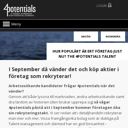
LOGIN
Meny
ANSÖK
NOMINERA
HUR POPULÄRT ÄR ERT FÖRETAG JUST
NU? THE 4POTENTIALS TALENT
ATTRACTION LIVE INDEX!
I September då vänder det och köp aktier i
företag som rekryterar!
Arbetsssökande kandidater frågar 4potentials när det
vänder?
Genom att både lyssna till marknaden, andra arbetssökande samt
dra lärdom av historien (den brukar upprepa sig)
så vågar
4potentials påstå att i September kommer företagen öka
sin rekryteringstakt.
Vi ser redan att i detaljhandeln rekryterar
man mer och mer. Vissa framgångsrika bolag som är duktiga på
Talent management och därmed har en god lönsamhet –