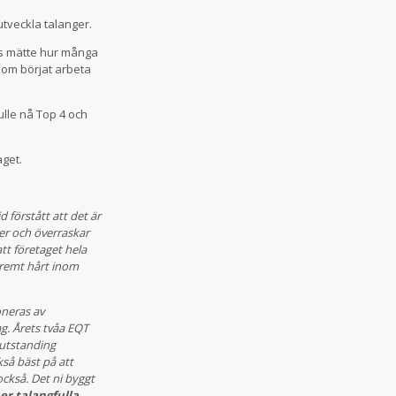
utveckla talanger.
ls mätte hur många
som börjat arbeta
ulle nå Top 4 och
aget.
 förstått att det är
er och överraskar
tt företaget hela
tremt hårt inom
oneras av
ag. Årets tvåa EQT
outstanding
kså bäst på att
också. Det ni byggt
er talangfulla