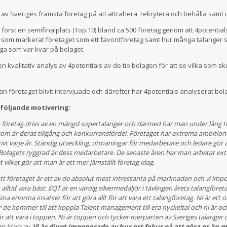
t av Sveriges främsta företag på att attrahera, rekrytera och behålla samt 
först en semifinalplats (Top 10) bland ca 500 företag genom att 4potentia
 som markerat företaget som ett favoritföretag samt hur många talanger 
ga som var kvar på bolaget.
n kvalitativ analys av 4potentials av de tio bolagen för att se vilka som sk
an företaget blivit intervjuade och därefter har 4potentials analyserat bol
 följande motivering:
a företag drivs av en mängd supertalanger och därmed har man under lång tid
m är deras tillgång och konkurrensfördel. Företaget har extrema ambition
t varje år. Ständig utveckling, utmaningar för medarbetare och ledare gör a
 Bolagets ryggrad är dess medarbetare. De senaste åren har man arbetat ex
 vilket gör att man är ett mer jämställt företag idag.
att företaget är ett av de absolut mest intressanta på marknaden och vi imp
alltid vara bäst. EQT är en värdig silvermedaljör i tävlingen årets talangföret
a enorma insatser för att göra allt för att vara ett talangföretag. Ni är ett 
 de kommer till att koppla Talent management till era nyckeltal och ni är oc
r att vara i toppen. Ni är toppen och tycker merparten av Sveriges talanger 
n klara av.
Vi är djupt imponerade av hur ert fokus på att göra er än m