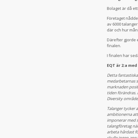
Bolaget är då et
Företaget nådde 
av 6000 talanger
där och hur mån
Därefter gjorde e
finalen.
I finalen har sed
EQT är 2:a med
Detta fantastisk
medarbetarnas so
marknaden positiv
tiden förändras.
Diversity området
Talanger tycker 
ambitionerna att 
imponerar med sin
talangföretag när
arbeta hårdast fö
skulle ingen anna