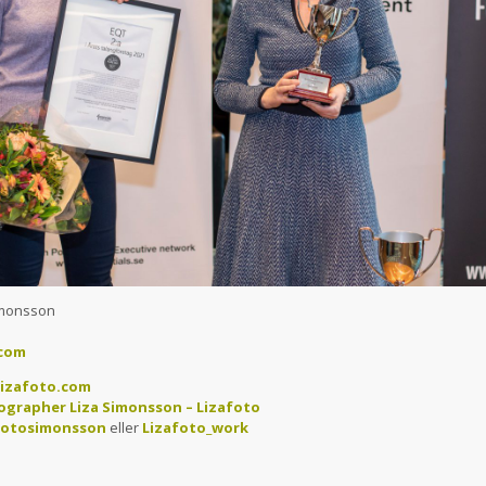
Simonsson
.com
izafoto.com
ographer Liza Simonsson – Lizafoto
fotosimonsson
eller
Lizafoto_work