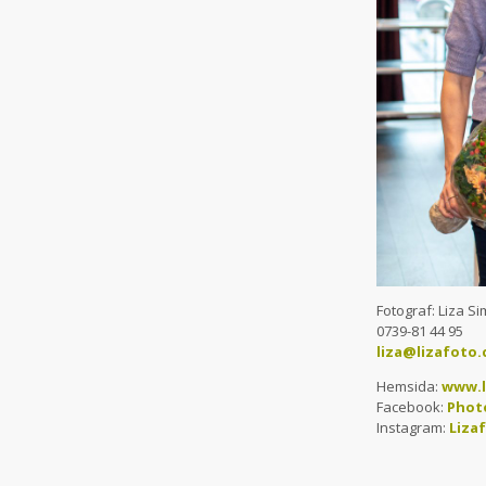
Fotograf: Liza 
0739-81 44 95
liza@lizafoto
Hemsida:
www.l
Facebook:
Phot
Instagram:
Liza