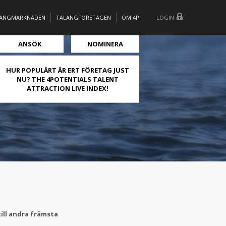
LANGMARKNADEN
TALANGFÖRETAGEN
OM 4P
LOGIN
ANSÖK
NOMINERA
HUR POPULÄRT ÄR ERT FÖRETAG JUST
NU? THE 4POTENTIALS TALENT
ATTRACTION LIVE INDEX!
ill andra främsta