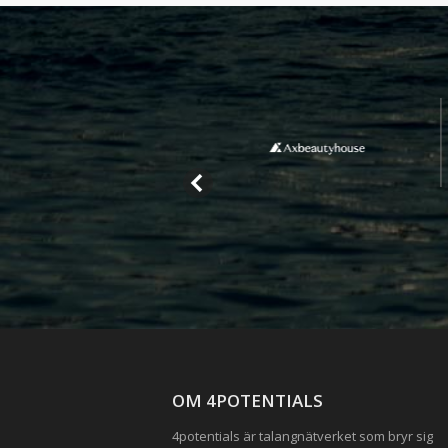
OM 4POTENTIALS
4potentials är talangnätverket som bryr sig