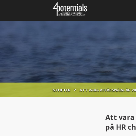
NYHETER
ATT VARA AFFÄRSNÄRA ÄR VI
Att vara
på HR ch