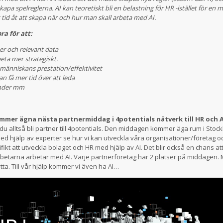
skapa spelreglerna. AI kan teoretiskt bli en belastning för HR -istället för en
 tid åt att skapa när och hur man skall arbeta med AI.
ra för att:
er och relevant data
eta mer strategiskt.
människans prestation/effektivitet
n få mer tid över att leda
under mm
mmer ägna nästa partnermiddag i 4potentials nätverk till HR och A
u alltså bli partner till 4potentials. Den middagen kommer äga rum i Stoc
d hjälp av experter se hur vi kan utveckla våra organisationer/företag 
fikt att utveckla bolaget och HR med hjälp av AI. Det blir också en chans a
tarna arbetar med AI. Varje partnerföretag har 2 platser på middagen. M
tta. Till vår hjälp kommer vi även ha AI…