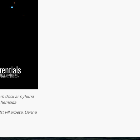
som dock är nyfikna
s hemsida
st vill arbeta. Denna