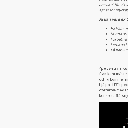
ansvaret för att 
ägnar för mycket
AI kan vara ex b
Få fram m
Kunna arb
Förbättra 
Ledarna ka
Få fler k
4potentials ko
framkant måste d
och vi kommer me
hjälpa ”HR” speci
cheferna/medarbe
konkret affärsny