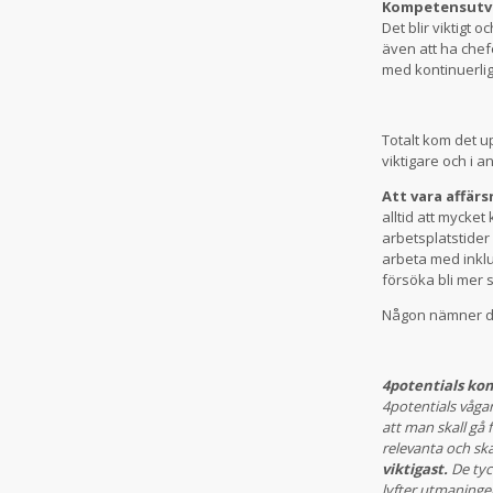
Kompetensutv
Det blir viktigt
även att ha chef
med kontinuerlig
Totalt kom det u
viktigare och i
Att vara affär
alltid att mycke
arbetsplatstider
arbeta med inklu
försöka bli mer 
Någon nämner de
4potentials k
4potentials vågar
att man skall gå 
relevanta och sk
viktigast.
De tyc
lyfter utmaninge