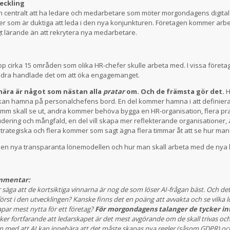
eckling
 och centralt att ha ledare och medarbetare som möter morgondagens digit
er som är duktiga att leda i den nya konjunkturen. Företagen kommer arb
t lärande än att rekrytera nya medarbetare.
pp cirka 15 områden som olika HR-chefer skulle arbeta med. I vissa företa
 andra handlade det om att öka engagemanget.
snära är något som nästan alla
pratar
om. Och de främsta gör det.
H
t kan hamna på personalchefens bord. En del kommer hamna i att definier
 mm skall se ut, andra kommer behöva bygga en HR-organisation, flera pra
dering och mångfald, en del vill skapa mer reflekterande organisationer
strategiska och flera kommer som sagt ägna flera timmar åt att se hur man 
n nya transparanta lönemodellen och hur man skall arbeta med de nya 
ommentar:
 säga att de kortsiktiga vinnarna är nog de som löser AI-frågan bäst. Och det 
först i den utvecklingen? Kanske finns det en poäng att avvakta och se vilka 
apar mest nytta för ett företag?
För morgondagens talanger de tycker int
ker fortfarande att ledarskapet är det mest avgörande om de skall trivas och
n med att AI kan innebära att det måste skapas nya regler (såsom GDPR) och