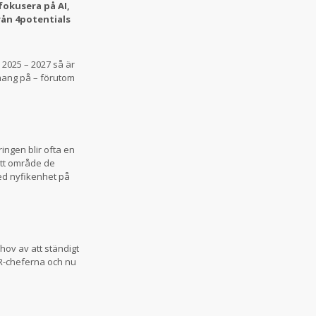
fokusera på AI,
rån 4potentials
2025 – 2027 så är
emang på – förutom
ingen blir ofta en
ett område de
ed nyfikenhet på
hov av att ständigt
HR-cheferna och nu