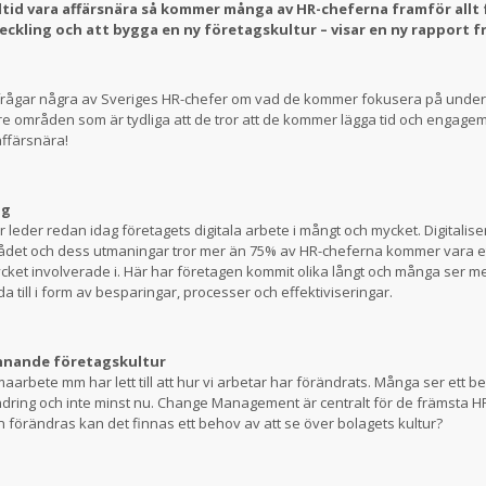
ltid vara affärsnära så kommer många av HR-cheferna framför allt 
kling och att bygga en ny företagskultur – visar en ny rapport f
 frågar några av Sveriges HR-chefer om vad de kommer fokusera på under 
 tre områden som är tydliga att de tror att de kommer lägga tid och engag
affärsnära!
ng
leder redan idag företagets digitala arbete i mångt och mycket. Digitaliser
rådet och dess utmaningar tror mer än 75% av HR-cheferna kommer vara 
ket involverade i. Här har företagen kommit olika långt och många ser m
a till i form av besparingar, processer och effektiviseringar.
innande företagskultur
rbete mm har lett till att hur vi arbetar har förändrats. Många ser ett be
ndring och inte minst nu. Change Management är centralt för de främsta 
 förändras kan det finnas ett behov av att se över bolagets kultur?