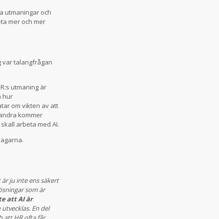
ala utmaningar och
eta mer och mer
g var talangfrågan
R:s utmaning är
a hur
tar om vikten av att
, andra kommer
skall arbeta med AI.
lagarna.
är ju inte ens säkert
lösningar som är
e att AI är
 utvecklas. En del
 att HR ofta får