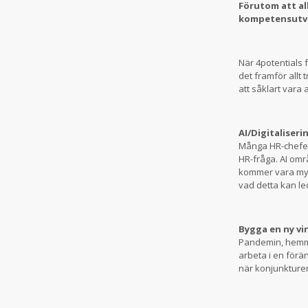
Förutom att al
kompetensutvec
När 4potentials
det framför allt
att såklart vara 
AI/Digitaliseri
Många HR-chefer 
HR-fråga. AI om
kommer vara myc
vad detta kan led
Bygga en ny v
Pandemin, hemmaa
arbeta i en förä
när konjunkturen