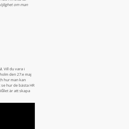
 möjlighet om man
I.
Vill du vara i
kholm den 27:e maj
och hur man kan
tt se hur de bästa HR
ålet är att skapa