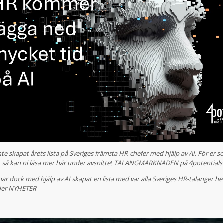
nte skapat årets lista på Sveriges främsta HR-chefer med hjälp av AI. För er 
ut så kan ni läsa mer här under avsnittet TALANGMARKNADEN på 4potential
ar dock med hjälp av AI skapat en lista med var alla Sveriges HR-talanger hel
nder NYHETER