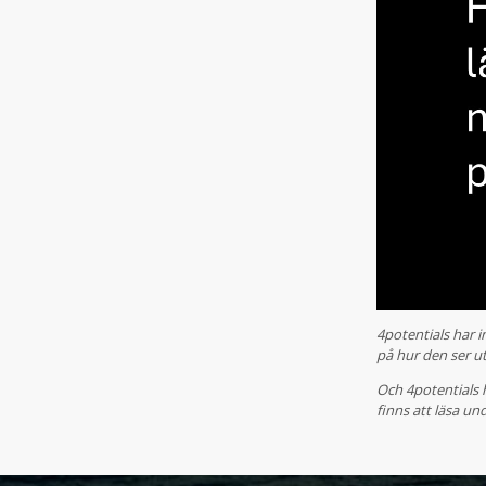
4potentials har i
på hur den ser 
Och 4potentials h
finns att läsa u