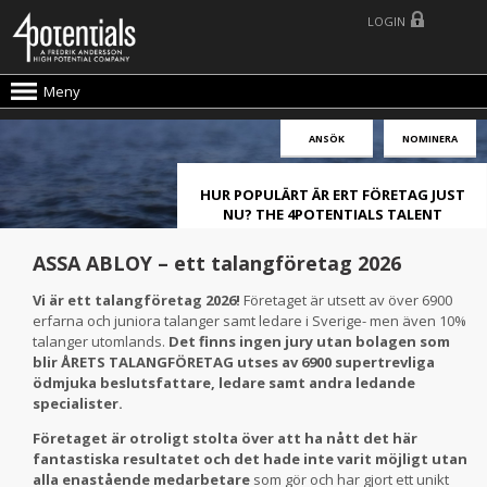
LOGIN
Meny
ANSÖK
NOMINERA
HUR POPULÄRT ÄR ERT FÖRETAG JUST
NU? THE 4POTENTIALS TALENT
ATTRACTION LIVE INDEX!
ASSA ABLOY – ett talangföretag 2026
Vi är ett talangföretag 2026!
Företaget är utsett av över 6900
erfarna och juniora talanger samt ledare i Sverige- men även 10%
talanger utomlands.
Det finns ingen jury utan bolagen som
blir ÅRETS TALANGFÖRETAG utses av 6900 supertrevliga
ödmjuka beslutsfattare, ledare samt andra ledande
specialister.
Företaget är otroligt stolta över att ha nått det här
fantastiska resultatet och det hade inte varit möjligt utan
alla enastående medarbetare
som gör och har gjort ett unikt