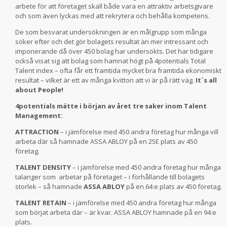
arbete för att företaget skall både vara en attraktiv arbetsgivare
och som även lyckas med att rekrytera och behålla kompetens.
De som besvarat undersökningen är en målgrupp som många
söker efter och det gör bolagets resultat än mer intressant och
imponerande då över 450 bolag har undersökts. Det har tidigare
också visat sig att bolag som hamnat högt på 4potentials Total
Talent index – ofta får ett framtida mycket bra framtida ekonomiskt
resultat – vilket är ett av många kvitton att vi är på rätt väg.
It´s all
about People!
4potentials mätte i början av året tre saker inom Talent
Management:
ATTRACTION
– i jämförelse med 450 andra företag hur många vill
arbeta där så hamnade ASSA ABLOY på en 25E plats av 450
företag.
TALENT DENSITY
– i jämförelse med 450 andra företag hur många
talanger som arbetar på företaget – i förhållande till bolagets
storlek – så hamnade
ASSA ABLOY
på en 64:e plats av 450 företag.
TALENT RETAIN
– i jämförelse med 450 andra företag hur många
som börjat arbeta där – är kvar. ASSA ABLOY hamnade på en 94:e
plats.