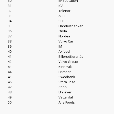
30
EF Education
31
ICA
32
Telenor
33
ABB
34
SEB
35
Handelsbanken
36
Orkla
37
Nordea
38
Volvo Car
39
JM
40
Axfood
41
BillerudKorsnäs
42
Volvo Group
43
Kinnevik
44
Ericsson
45
Swedbank
46
Stora Enso
47
Coop
48
Unilever
49
Vattenfall
50
Arla Foods