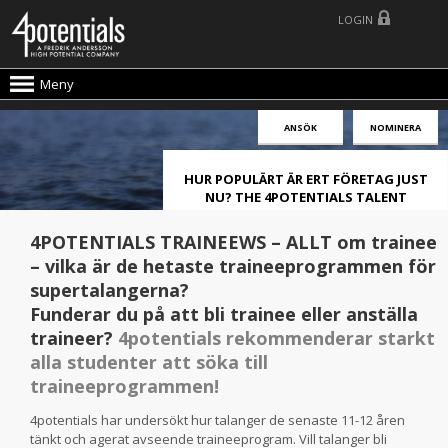
LOGIN
Meny
ANSÖK
NOMINERA
HUR POPULÄRT ÄR ERT FÖRETAG JUST
NU? THE 4POTENTIALS TALENT
ATTRACTION LIVE INDEX!
4POTENTIALS TRAINEEWS – ALLT om trainee
– vilka är de hetaste traineeprogrammen för
supertalangerna?
Funderar du på att bli trainee eller anställa
traineer?
4potentials rekommenderar starkt
alla studenter att söka till
traineeprogrammen!
4potentials har undersökt hur talanger de senaste 11-12 åren
tänkt och agerat avseende traineeprogram. Vill talanger bli