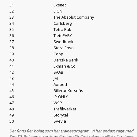
31
Exsitec
32
E.ON
33
The Absolut Company
34
Carlsberg
35
Tetra Pak
36
TietoEVRY
37
Swedbank
38
Stora Enso
39
Coop
40
Danske Bank
41
Ekman & Co
42
SAAB
43
JM
44
Axfood
45
BillerudKorsnäs
46
IP-ONLY
47
WSP
48
Trafikverket
49
Storytel
50
Svevia
Det finns fler bolag som har traineeprogram. Vi har endast tagit med
Top 50. Bolagen ovan är de företag där flest talanger viljat bli traineer