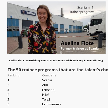
Axelina Flote, Industrial Engineer at Scania Group och fd trainee på samma företag.
The 50 trainee programs that are the talent’s cho
Ranking
Company
1
Scania
2
ABB
3
Ericsson
4
H&M
5
Tele2
6
Lantmännen