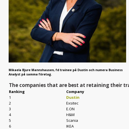
Mikaela Bjure Mannshausen, fd trainee på Dustin och numera Business
Analyst på samma företag.
The companies that are best at retaining their tr
Ranking
Company
1
Dustin
2
Exsitec
3
E.ON
4
H&M
5
Scania
6
IKEA