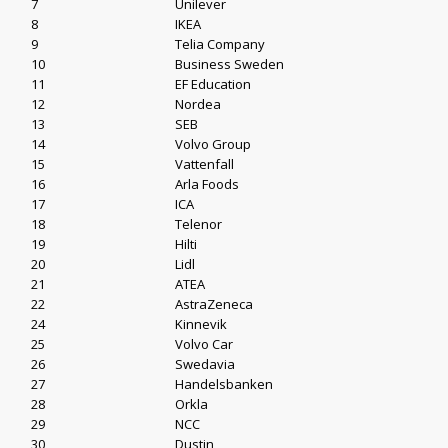
7
Unilever
8
IKEA
9
Telia Company
10
Business Sweden
11
EF Education
12
Nordea
13
SEB
14
Volvo Group
15
Vattenfall
16
Arla Foods
17
ICA
18
Telenor
19
Hilti
20
Lidl
21
ATEA
22
AstraZeneca
24
Kinnevik
25
Volvo Car
26
Swedavia
27
Handelsbanken
28
Orkla
29
NCC
30
Dustin