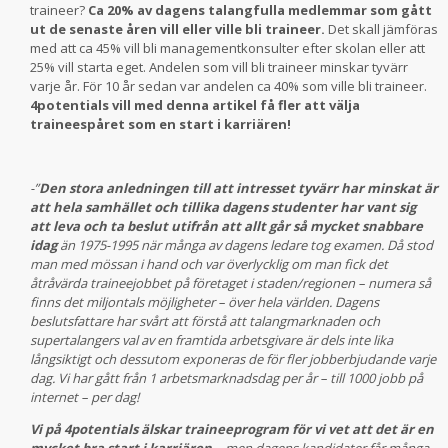
traineer?
Ca 20% av dagens talangfulla medlemmar som gått
ut de senaste åren vill eller ville bli traineer.
Det skall jämföras
med att ca 45% vill bli managementkonsulter efter skolan eller att
25% vill starta eget. Andelen som vill bli traineer minskar tyvärr
varje år. För 10 år sedan var andelen ca 40% som ville bli traineer.
4potentials vill med denna artikel få fler att välja
traineespåret som en start i karriären!
-”
Den stora anledningen till att intresset tyvärr har minskat är
att hela samhället och tillika dagens studenter har vant sig
att leva och ta beslut utifrån att allt går så mycket snabbare
idag
än 1975-1995 när många av dagens ledare tog examen. Då stod
man med mössan i hand och var överlycklig om man fick det
åtråvärda traineejobbet på företaget i staden/regionen – numera så
finns det miljontals möjligheter – över hela världen. Dagens
beslutsfattare har svårt att förstå att talangmarknaden och
supertalangers val av en framtida arbetsgivare är dels inte lika
långsiktigt och dessutom exponeras de för fler jobberbjudande varje
dag. Vi har gått från 1 arbetsmarknadsdag per år – till 1000 jobb på
internet – per dag!
Vi på 4potentials älskar traineeprogram för vi vet att det är en