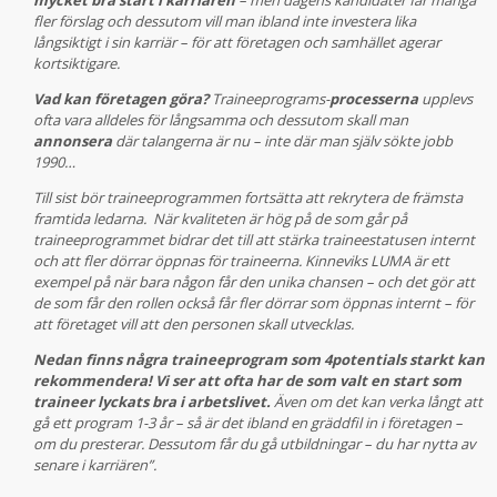
mycket bra start i karriären
– men dagens kandidater får många
fler förslag och dessutom vill man ibland inte investera lika
långsiktigt i sin karriär – för att företagen och samhället agerar
kortsiktigare.
Vad kan företagen göra?
Traineeprograms-
processerna
upplevs
ofta vara alldeles för långsamma och dessutom skall man
annonsera
där talangerna är nu – inte där man själv sökte jobb
1990…
Till sist bör traineeprogrammen fortsätta att rekrytera de främsta
framtida ledarna. När kvaliteten är hög på de som går på
traineeprogrammet bidrar det till att stärka traineestatusen internt
och att fler dörrar öppnas för traineerna. Kinneviks LUMA är ett
exempel på när bara någon får den unika chansen – och det gör att
de som får den rollen också får fler dörrar som öppnas internt – för
att företaget vill att den personen skall utvecklas.
Nedan finns några traineeprogram som 4potentials starkt kan
rekommendera! Vi ser att ofta har de som valt en start som
traineer lyckats bra i arbetslivet.
Även om det kan verka långt att
gå ett program 1-3 år – så är det ibland en gräddfil in i företagen –
om du presterar. Dessutom får du gå utbildningar – du har nytta av
senare i karriären”.