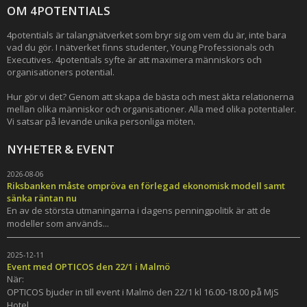
OM 4POTENTIALS
4potentials är talangnätverket som bryr sig om vem du är, inte bara
vad du gör. I nätverket finns studenter, Young Professionals och
Executives. 4potentials syfte är att maximera människors och
organisationers potential.
Hur gör vi det? Genom att skapa de bästa och mest äkta relationerna
mellan olika människor och organisationer. Alla med olika potentialer.
Vi satsar på levande unika personliga möten.
NYHETER & EVENT
2026-08-06
Riksbanken måste ompröva en förlegad ekonomisk modell samt
sänka räntan nu
En av de största utmaningarna i dagens penningpolitik är att de
modeller som används...
2025-12-11
Event med OPTICOS den 22/1 i Malmö
När:
OPTICOS bjuder in till event i Malmö den 22/1 kl 16.00-18.00 på MjS
Hotel...