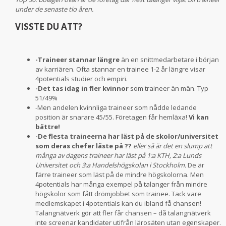
under de senaste tio åren.
VISSTE DU ATT?
-Traineer stannar längre
än en snittmedarbetare i början
av karriären. Ofta stannar en trainee 1-2 år längre visar
4potentials studier och empiri.
-Det tas idag in fler kvinnor
som traineer än män. Typ
51/49%
-Men andelen kvinnliga traineer som nådde ledande
position är snarare 45/55. Företagen får hemläxa!
Vi kan
bättre!
-De flesta traineerna har läst på de skolor/universitet
som deras chefer läste på ??
eller så är det en slump att
många av dagens traineer har läst på 1:a KTH, 2:a Lunds
Universitet och 3:a Handelshögskolan i Stockholm.
De är
färre traineer som läst på de mindre högskolorna. Men
4potentials har många exempel på talanger från mindre
högskolor som fått drömjobbet som trainee. Tack vare
medlemskapet i 4potentials kan du ibland få chansen!
Talangnätverk gör att fler får chansen – då talangnätverk
inte screenar kandidater utifrån lärosäten utan egenskaper.