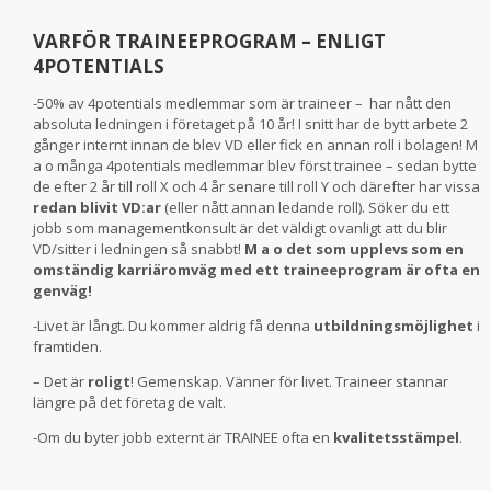
VARFÖR TRAINEEPROGRAM – ENLIGT
4POTENTIALS
-50% av 4potentials medlemmar som är traineer – har nått den
absoluta ledningen i företaget på 10 år! I snitt har de bytt arbete 2
gånger internt innan de blev VD eller fick en annan roll i bolagen! M
a o många 4potentials medlemmar blev först trainee – sedan bytte
de efter 2 år till roll X och 4 år senare till roll Y och därefter har vissa
redan blivit VD:ar
(eller nått annan ledande roll). Söker du ett
jobb som managementkonsult är det väldigt ovanligt att du blir
VD/sitter i ledningen så snabbt!
M a o det som upplevs som en
omständig karriäromväg med ett traineeprogram är ofta en
genväg!
-Livet är långt. Du kommer aldrig få denna
utbildningsmöjlighet
i
framtiden.
– Det är
roligt
! Gemenskap. Vänner för livet. Traineer stannar
längre på det företag de valt.
-Om du byter jobb externt är TRAINEE ofta en
kvalitetsstämpel
.