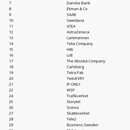
7
Danske Bank
8
Ekman & Co
9
SAAB
10
Swedavia
11
ATEA
12
AstraZeneca
13
Lantmännen
14
Telia Company
15
Hilti
16
Lidl
17
The Absolut Company
18
Carlsberg
19
Tetra Pak
20
TietoEVRY
21
IP-ONLY
22
WSP
24
Trafikverket
25
Storytel
26
Svevia
27
Skatteverket
28
Tele2
29
Business Sweden