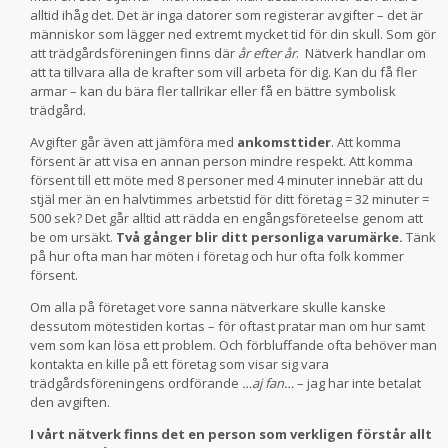
alltid ihåg det. Det är inga datorer som registerar avgifter – det är
människor som lägger ned extremt mycket tid för din skull. Som gör
att trädgårdsföreningen finns där
år efter år
. Nätverk handlar om
att ta tillvara alla de krafter som vill arbeta för dig. Kan du få fler
armar – kan du bära fler tallrikar eller få en bättre symbolisk
trädgård.
Avgifter går även att jämföra med
ankomsttider
. Att komma
försent är att visa en annan person mindre respekt. Att komma
försent till ett möte med 8 personer med 4 minuter innebär att du
stjäl mer än en halvtimmes arbetstid för ditt företag = 32 minuter =
500 sek? Det går alltid att rädda en engångsföreteelse genom att
be om ursäkt.
Två gånger blir ditt personliga varumärke.
Tänk
på hur ofta man har möten i företag och hur ofta folk kommer
försent.
Om alla på företaget vore sanna nätverkare skulle kanske
dessutom mötestiden kortas – för oftast pratar man om hur samt
vem som kan lösa ett problem. Och förbluffande ofta behöver man
kontakta en kille på ett företag som visar sig vara
trädgårdsföreningens ordförande
…aj fan…
– jag har inte betalat
den avgiften.
I vårt nätverk finns det en person som verkligen förstår allt