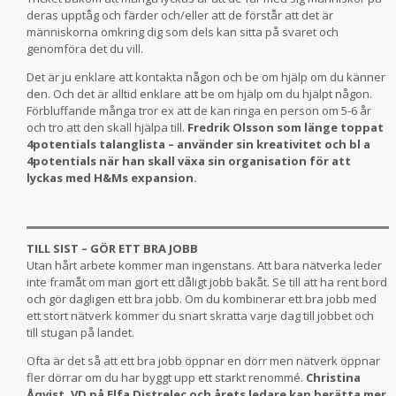
deras upptåg och färder och/eller att de förstår att det är
människorna omkring dig som dels kan sitta på svaret och
genomföra det du vill.
Det är ju enklare att kontakta någon och be om hjälp om du känner
den. Och det är alltid enklare att be om hjälp om du hjälpt någon.
Förbluffande många tror ex att de kan ringa en person om 5-6 år
och tro att den skall hjälpa till.
Fredrik Olsson som länge toppat
4potentials talanglista – använder sin kreativitet och bl a
4potentials när han skall växa sin organisation för att
lyckas med H&Ms expansion.
TILL SIST – GÖR ETT BRA JOBB
Utan hårt arbete kommer man ingenstans. Att bara nätverka leder
inte framåt om man gjort ett dåligt jobb bakåt. Se till att ha rent bord
och gör dagligen ett bra jobb. Om du kombinerar ett bra jobb med
ett stort nätverk kommer du snart skratta varje dag till jobbet och
till stugan på landet.
Ofta är det så att ett bra jobb öppnar en dörr men nätverk öppnar
fler dörrar om du har byggt upp ett starkt renommé.
Christina
Åqvist, VD på Elfa Distrelec och årets ledare kan berätta mer