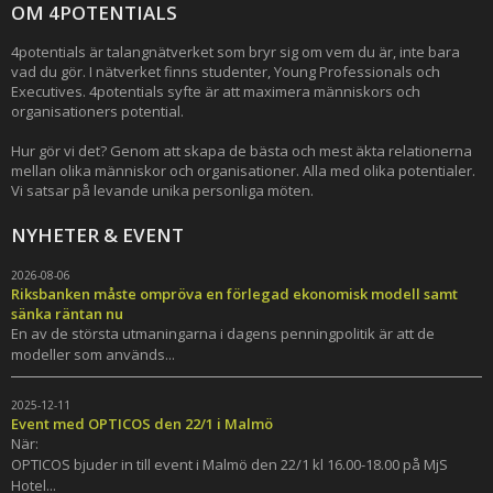
OM 4POTENTIALS
4potentials är talangnätverket som bryr sig om vem du är, inte bara
vad du gör. I nätverket finns studenter, Young Professionals och
Executives. 4potentials syfte är att maximera människors och
organisationers potential.
Hur gör vi det? Genom att skapa de bästa och mest äkta relationerna
mellan olika människor och organisationer. Alla med olika potentialer.
Vi satsar på levande unika personliga möten.
NYHETER & EVENT
2026-08-06
Riksbanken måste ompröva en förlegad ekonomisk modell samt
sänka räntan nu
En av de största utmaningarna i dagens penningpolitik är att de
modeller som används...
2025-12-11
Event med OPTICOS den 22/1 i Malmö
När:
OPTICOS bjuder in till event i Malmö den 22/1 kl 16.00-18.00 på MjS
Hotel...