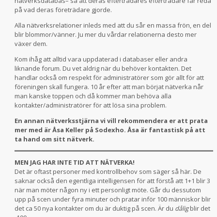
nätverksdatabas– så att deras efterträdares efterträdare får reda
på vad deras företrädare gjorde.
Alla nätverksrelationer inleds med att du sår en massa frön, en del
blir blommor/vänner. Ju mer du vårdar relationerna desto mer
växer dem.
Kom ihåg att alltid vara uppdaterad i databaser eller andra
liknande forum. Du vet aldrig när du behöver kontakten. Det
handlar också om respekt för administratörer som gör allt för att
föreningen skall fungera. 10 år efter att man börjat nätverka når
man kanske toppen och då kommer man behöva alla
kontakter/administratörer för att lösa sina problem.
En annan nätverksstjärna vi vill rekommendera er att prata
mer med är Åsa Keller på Sodexho. Åsa är fantastisk på att
ta hand om sitt nätverk.
MEN JAG HAR INTE TID ATT NÄTVERKA!
Det är oftast personer med kontrollbehov som säger så här. De
saknar också den egentliga intelligensen för att förstå att 1+1 blir 3
när man möter någon ny i ett personligt möte. Går du dessutom
upp på scen under fyra minuter och pratar inför 100 människor blir
det ca 50 nya kontakter om du är duktig på scen. Är du
dålig
blir det