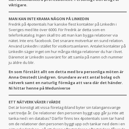
viktigare.
MAN KAN INTE KRAMA NÅGON PÅ LINKEDIN
Fredrik på 4potentials har kanske flest kontakter på LinkedIn i
Sveriges med lite över 6000. För Fredrik är detta som en
telefonkatalog. Ingen skall tro att man kan bygga relationer via
nätet. Inte ens facebook. Det snarare motverkar en sund relation.
Använd LinkedIn i stället för visitkortsamlaren. Antalet kontakter på
LinkedIn säger inget om hur många riktiga relationer du har i livet.
Däremot är LinkedIn suveränt för att samla på namn och nummer
ju äldre du blir.
En som förstått allt om detta med bra personliga möten är
Anna Omstedt Lindgren. Grundare av ett antal bolag och
nätverk samt en naturlig förmåga att vara där det händer.
Ni hittar henne på Meduniverse
ETT NÄTVERK VÄXER I VÄRDE
Det är konstigt att vissa företag ibland byter sin talangansvarige
vart tredje år. De relationer den personen byggt upp går ju inte att
tanka ned i en databas? Därför finns tex 4potentials som tar hand
om de relationer den personen byggt upp och tankar ned dem i en