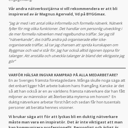
Vår andra nätverksstjärna vi vill rekommendera er att bli
inspirerad av är Magnus Agervald, Vd på BYGGmax.
”Jag är med i ett antal olika informella och formella nätverk. Nätverk
fyller för mig olika funktioner. Det handlar om personlig utveckling i
de mer formella nätverken med regelbundna träffar. Ser jag till
”nätverkande”, dvs träffa andra på organiserade eller icke-
organiserade träffar, så tar jag chansen att sprida kunskapen om
Byggmax och vad vi står för. Jag har också alltid ögonen öppna för
talanger. Att anställa och utveckla talanger är bland det viktigaste jag
gör”
VARFÖR HÄLSAR INGVAR KAMPRAD PÅ ALLA MEDARBETARE?
En av Sveriges främsta företagsledare. Många skulle noga säga att
det enbart ligger hårt arbete bakom hans framgång. Kanske är det
så att han också är en av världens främsta nätverkare där han fått
miljoner av människor att återberätta myterna om honom?
En
duktig nätverkare arbetar först hårt och sedan får hon tusentals
personer att berätta hennes visioner.
Vi brukar säga att för att lyckas bli en duktig nätverkare
måste man vara en inspiratör. Det är inte viktigast att man
kan kommunicera professionellt. Personligt och ärligt är