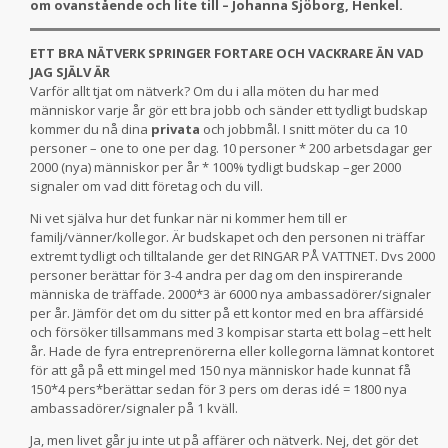
om ovanstående och lite till – Johanna Sjöborg, Henkel.
ETT BRA NÄTVERK SPRINGER FORTARE OCH VACKRARE ÄN VAD
JAG SJÄLV ÄR
Varför allt tjat om nätverk? Om du i alla möten du har med
människor varje år gör ett bra jobb och sänder ett tydligt budskap
kommer du nå dina
privata
och jobbmål. I snitt möter du ca 10
personer – one to one per dag. 10 personer * 200 arbetsdagar ger
2000 (nya) människor per år * 100% tydligt budskap –ger 2000
signaler om vad ditt företag och du vill.
Ni vet själva hur det funkar när ni kommer hem till er
familj/vänner/kollegor. Är budskapet och den personen ni träffar
extremt tydligt och tilltalande ger det RINGAR PÅ VATTNET. Dvs 2000
personer berättar för 3-4 andra per dag om den inspirerande
människa de träffade. 2000*3 är 6000 nya ambassadörer/signaler
per år. Jämför det om du sitter på ett kontor med en bra affärsidé
och försöker tillsammans med 3 kompisar starta ett bolag –ett helt
år. Hade de fyra entreprenörerna eller kollegorna lämnat kontoret
för att gå på ett mingel med 150 nya människor hade kunnat få
150*4 pers*berättar sedan för 3 pers om deras idé = 1800 nya
ambassadörer/signaler på 1 kväll.
Ja, men livet går ju inte ut på affärer och nätverk. Nej, det gör det