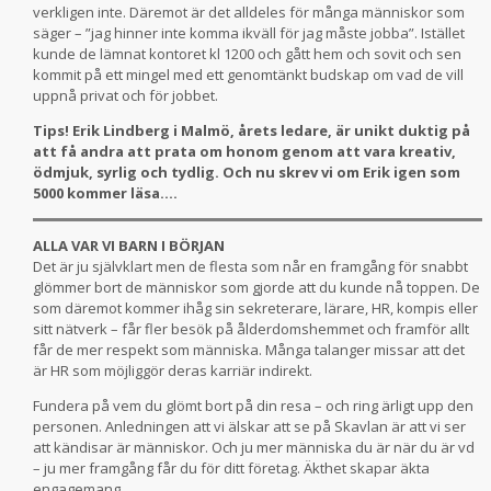
verkligen inte. Däremot är det alldeles för många människor som
säger – ”jag hinner inte komma ikväll för jag måste jobba”. Istället
kunde de lämnat kontoret kl 1200 och gått hem och sovit och sen
kommit på ett mingel med ett genomtänkt budskap om vad de vill
uppnå privat och för jobbet.
Tips! Erik Lindberg i Malmö, årets ledare, är unikt duktig på
att få andra att prata om honom genom att vara kreativ,
ödmjuk, syrlig och tydlig. Och nu skrev vi om Erik igen som
5000 kommer läsa….
ALLA VAR VI BARN I BÖRJAN
Det är ju självklart men de flesta som når en framgång för snabbt
glömmer bort de människor som gjorde att du kunde nå toppen. De
som däremot kommer ihåg sin sekreterare, lärare, HR, kompis eller
sitt nätverk – får fler besök på ålderdomshemmet och framför allt
får de mer respekt som människa. Många talanger missar att det
är HR som möjliggör deras karriär indirekt.
Fundera på vem du glömt bort på din resa – och ring ärligt upp den
personen. Anledningen att vi älskar att se på Skavlan är att vi ser
att kändisar är människor. Och ju mer människa du är när du är vd
– ju mer framgång får du för ditt företag. Äkthet skapar äkta
engagemang.