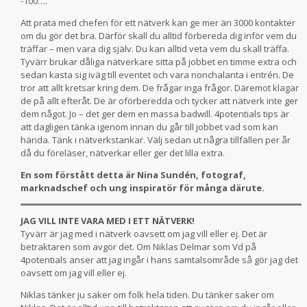
-100….
Att prata med chefen för ett nätverk kan ge mer än 3000 kontakter
om du gör det bra. Därför skall du alltid förbereda dig inför vem du
träffar – men vara dig själv. Du kan alltid veta vem du skall träffa.
Tyvärr brukar dåliga nätverkare sitta på jobbet en timme extra och
sedan kasta sig iväg till eventet och vara nonchalanta i entrén. De
tror att allt kretsar kring dem. De frågar inga frågor. Däremot klagar
de på allt efteråt. De är oförberedda och tycker att nätverk inte ger
dem något. Jo – det ger dem en massa badwill. 4potentials tips är
att dagligen tänka igenom innan du går till jobbet vad som kan
hända. Tänk i nätverkstankar. Välj sedan ut några tillfällen per år
då du föreläser, nätverkar eller ger det lilla extra.
En som förstått detta är Nina Sundén, fotograf,
marknadschef och ung inspiratör för många därute.
JAG VILL INTE VARA MED I ETT NÄTVERK!
Tyvärr är jag med i nätverk oavsett om jag vill eller ej. Det är
betraktaren som avgör det. Om Niklas Delmar som Vd på
4potentials anser att jag ingår i hans samtalsområde så gör jag det
oavsett om jag vill eller ej.
Niklas tänker ju saker om folk hela tiden. Du tänker saker om