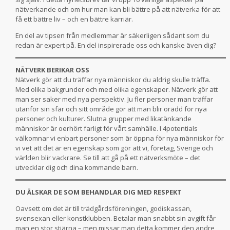
nätverkande och om hur man kan bli bättre på att nätverka för att
få ett bättre liv – och en bättre karriär.
En del av tipsen från medlemmar är säkerligen sådant som du
redan är expert på. En del inspirerade oss och kanske även dig?
NÄTVERK BERIKAR OSS
Nätverk gör att du träffar nya människor du aldrig skulle träffa.
Med olika bakgrunder och med olika egenskaper. Nätverk gör att
man ser saker med nya perspektiv. Ju fler personer man träffar
utanför sin sfär och sitt område gör att man blir orädd för nya
personer och kulturer. Slutna grupper med likatänkande
människor är oerhört farligt för vårt samhälle. I 4potentials
välkomnar vi enbart personer som är öppna för nya människor för
vi vet att det är en egenskap som gör att vi, företag, Sverige och
världen blir vackrare. Se till att gå på ett nätverksmöte – det
utvecklar dig och dina kommande barn.
DU ÄLSKAR DE SOM BEHANDLAR DIG MED RESPEKT
Oavsett om det är till trädgårdsföreningen, godiskassan,
svensexan eller konstklubben. Betalar man snabbt sin avgift får
man en stor stjärna – men missar man detta kommer den andre