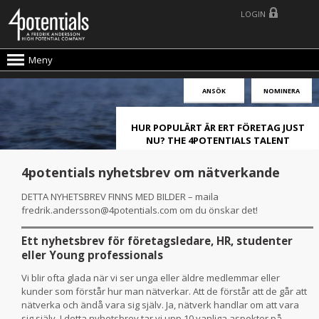
LOGIN
Meny
ANSÖK
NOMINERA
HUR POPULÄRT ÄR ERT FÖRETAG JUST
NU? THE 4POTENTIALS TALENT
ATTRACTION LIVE INDEX!
4potentials nyhetsbrev om nätverkande
DETTA NYHETSBREV FINNS MED BILDER – maila
fredrik.andersson@4potentials.com om du önskar det!
Ett nyhetsbrev för företagsledare, HR, studenter
eller Young professionals
Vi blir ofta glada när vi ser unga eller äldre medlemmar eller
kunder som förstår hur man nätverkar. Att de förstår att de går att
nätverka och ändå vara sig själv. Ja, nätverk handlar om att vara
sig själv. I detta nyhetsbrev tar vi upp 10 vanliga aspekter på