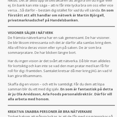
Niklas. Det är alltid upp till betraktaren att avgöra om du ingår eller
ej. En bank kan inte säga – att ni får inte tycka bra om oss eller vice
versa…Så därför – bestäm dig istället för
vad
du vill sända.
En som
förstått att allt handlar om nätverk är Martin Björgell,
privatmarknadschef på Handelsbanken.
VISIONER SÄLJER I NÄTVERK
De främsta nätverkarna har en sak gemensamt. De har visioner.
De blir liksom intressanta och det är därför alla samlas kring dem.
Alla vill höra deras vision eller syn på saken. De är som bra
sommarpratare. De har blicken längre bort.
Har du ingen vision är det svårt att nätverka. Då blir man alldeles
för kortsiktig och kan inte se vad den man pratar med kan få för
roll för dig i framtiden. Samtalet kretsar då mer kring JAG än vad VI
kan göra tillsammans.
Skaffa dig en vision – och ett liv samtidigt. Får du dem att löpa
samman blir du ett med dig själv.
En som är fantastisk på detta
är ju Ola Arvidsson, Arla Foods personaldirektör.
Därför vill
alla arbeta med honom.
KREATIVA SNABBA PERSONER ÄR BRA NÄTVERKARE
Tricket bakom att många lyckas är att de får med sig människor på