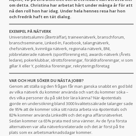
om detta. Christina har arbetat hårt under många år för att
nå den roll hon har idag. Under hela hennes resa har hon
och Fredrik haft en tät dialog.
EXEMPEL PÅ NÄTVERK
Universitetsalumni (återträffar), traineenätverk, branschforum,
branschseminarie, Linked-In, Facebook, talangnätverk,
chefsnätverk, kvinnliga nätverk, regionala nätverk, BNI,
jobbrelaterade nätverk (sportförening etc), awards-nätverk (Årets
ledare), pokerklubbar, idrottsföreningar, föräldraföreningar, vi som
gillar X eller Y, politiska föreningar, rekryteringsföretag
VAR OCH HUR SÖKER DU NÄSTA JOBB?
Genom att ställa sig den frågan får man ganska snabbt en god bild
av vilka nätverk du kommer använda och vart du kommer söka –
dvs vilka personer du på sikt bör lära känna? När 4potentials
gjorde en undersökning bland 3000 kvalitetssäkrade talanger sade
de 95% att de kommer söka sitt nästa arbeta via 4potentials och
82% kommer använda LinkedIN och det egna affärsnätverket.
Sedan kommer ca 65% prata med sina vänner. Av de fyra första
alternativen var alla nätverksrelaterade och det är först på 9:e
plats som ex arbetsmarknadsdagar kommer.