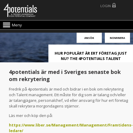
LOGIN
Meny
ANSÖK
NOMINERA
HUR POPULÄRT ÄR ERT FÖRETAG JUST
NU? THE 4POTENTIALS TALENT
ATTRACTION LIVE INDEX!
4potentials är med i Sveriges senaste bok
om rekrytering
Fredrik på 4potentials är med och bidrar i en bok om rekrytering
och Talent management. Ett måste för dig som är talang och/eller
är talangjägare, personalchef, vd eller ansvarig för hur ert företag
skall rekrytera morgondagens stjärnor.
Läs mer och köp den på:
https://www.liber.se/Management/Management/Framtidens-
ledare/