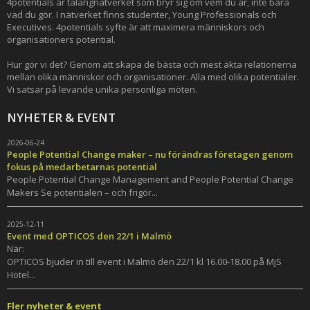
4potentials är talangnätverket som bryr sig om vem du är, inte bara
vad du gör. I nätverket finns studenter, Young Professionals och
Executives. 4potentials syfte är att maximera människors och
organisationers potential.
Hur gör vi det? Genom att skapa de bästa och mest äkta relationerna
mellan olika människor och organisationer. Alla med olika potentialer.
Vi satsar på levande unika personliga möten.
NYHETER & EVENT
2026-06-24
People Potential Change maker – nu förändras företagen genom
fokus på medarbetarnas potential
People Potential Change Management and People Potential Change
Makers Se potentialen – och frigör...
2025-12-11
Event med OPTICOS den 22/1 i Malmö
När:
OPTICOS bjuder in till event i Malmö den 22/1 kl 16.00-18.00 på MjS
Hotel...
Fler nyheter & event