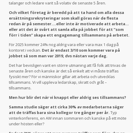
talanger och ledare varit så volativ de senaste 5 åren.
Och vilket företag är beredd på att ta hand om alla dessa
ersättningsrekryteringar som skall göras när de flesta
redan är på semester….eller inte är motiverade att arbeta…
eller att det är svårt att samla alla på jobbet för att ”som
förr i tiden” skapa ett engagemang tillsammans på arbetet.
För 2025 kommer 24% nog aldrig vara eller vara max 1 dag på
kontoret i veckan.
Det är endast 3/10 som kommer vara på
jobbet så som man var 2019, dvs nästan varje dag.
Det har bevisligen varit en större utmaning att få folk att trivas de
senaste åren och kanske är det så enkelt att vi måste träffas
fysiskt mer? För vi människor gillar att arbeta och utvecklas
tillsammans. Vi vill uppleva ledarskap, skratt och gråt –
tillsammans.
Men hur blir det när vi knappt eller aldrig ses tillsammans?
Samma studie säger att cirka 30% av medarbetarna säger
att de träffas bara sina kollegor tre gånger per år.
Typ
vinterkonferens, en AW innan sommaren och kanske på ett möte
under hösten eller?