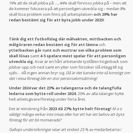
19% att de skall jobba på…., 44% skall förvisso jobba på – men att
de kommer fokusera på att personligen utveckla sig – medan 8%
skall lösa problem som finns på arbetsplatsen
och 29% har
redan bestämt sig för att byta jobb under 2025!
Tänk dig ett fotbollslag där målvakten, mittbacken och
målgöraren redan bestämt sig för att lämna
och
ytterbacken går runt och muttrar om vilka problem som
skall lösas
samt
4-5 spelare mest spelar för att personligen
utveckla sig.
Kvar är en hårt arbetande tystlåten högerback som
jobbar upp och ned samt en ytter som försöker slå inlägg till sig
själv… då ingen annan bryr sig.
Då är det kanske inte så konstigt om
det i vissa företag blir en stor personalomsättning!
Under 2024 var det 23% av talangerna och de talangfulla
ledarna som bytte roll under 2024.
20% av alla talanger bytte
helt arbetsgivare/företag under förra året.
Det är minskning från
2023 då 27% bytte helt företag!
M a o
väldigt många verkar inte trivas eller har ett har ett behov att byta
företag för att bli motiverade?
Gallups undersökningar visar att endast 23 % av medarbetarna i