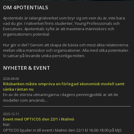
OM 4POTENTIALS
4potentials är talangnätverket som bryr sig om vem du är, inte bara
vad du gör. I nätverket finns studenter, Young Professionals och
Executives. 4potentials syfte är att maximera människors och
organisationers potential.
Hur gör vi det? Genom att skapa de bästa och mest äkta relationerna
mellan olika människor och organisationer. Alla med olika potentialer.
Vi satsar på levande unika personliga möten.
NYHETER & EVENT
2026-08-06
Riksbanken måste ompröva en förlegad ekonomisk modell samt
sänka räntan nu
En av de största utmaningarna i dagens penningpolitik är att de
modeller som används...
2025-12-11
Event med OPTICOS den 22/1 i Malmö
När:
OPTICOS bjuder in till event i Malmö den 22/1 kl 16.00-18.00 på MjS