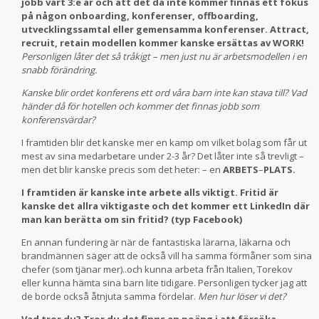
jobb vart 3:e år och att det då inte kommer finnas ett fokus
på någon onboarding, konferenser, offboarding,
utvecklingssamtal eller gemensamma konferenser. Attract,
recruit, retain modellen kommer kanske ersättas av WORK!
Personligen låter det så tråkigt – men just nu är arbetsmodellen i en
snabb förändring.
Kanske blir ordet konferens ett ord våra barn inte kan stava till? Vad
händer då för hotellen och kommer det finnas jobb som
konferensvärdar?
I framtiden blir det kanske mer en kamp om vilket bolag som får ut
mest av sina medarbetare under 2-3 år? Det låter inte så trevligt –
men det blir kanske precis som det heter: – en
ARBETS
–
PLATS.
I framtiden är kanske inte arbete alls viktigt. Fritid är
kanske det allra viktigaste och det kommer ett LinkedIn där
man kan berätta om sin fritid? (typ Facebook)
En annan fundering är när de fantastiska lärarna, läkarna och
brandmännen säger att de också vill ha samma förmåner som sina
chefer (som tjänar mer)..och kunna arbeta från Italien, Torekov
eller kunna hämta sina barn lite tidigare. Personligen tycker jag att
de borde också åtnjuta samma fördelar.
Men hur löser vi det?
Vad tror du? Tror du det finns en poäng i att försöka