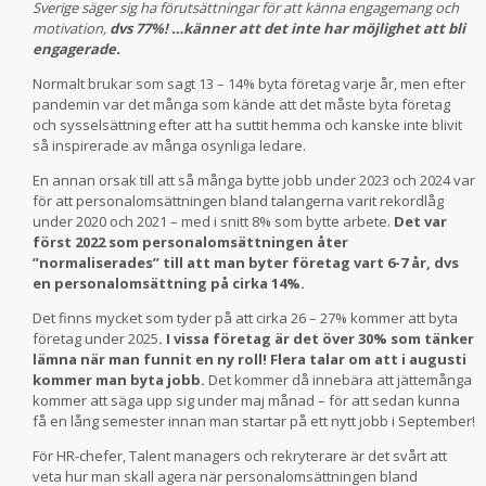
Sverige säger sig ha förutsättningar för att känna engagemang och
motivation,
dvs 77%! …känner att det inte har möjlighet att bli
engagerade.
Normalt brukar som sagt 13 – 14% byta företag varje år, men efter
pandemin var det många som kände att det måste byta företag
och sysselsättning efter att ha suttit hemma och kanske inte blivit
så inspirerade av många osynliga ledare.
En annan orsak till att så många bytte jobb under 2023 och 2024 var
för att personalomsättningen bland talangerna varit rekordlåg
under 2020 och 2021 – med i snitt 8% som bytte arbete.
Det var
först 2022 som personalomsättningen åter
”normaliserades” till att man byter företag vart 6-7 år, dvs
en personalomsättning på cirka 14%.
Det finns mycket som tyder på att cirka 26 – 27% kommer att byta
företag under 2025
. I vissa företag är det över 30% som tänker
lämna när man funnit en ny roll! Flera talar om att i augusti
kommer man byta jobb.
Det kommer då innebära att jättemånga
kommer att säga upp sig under maj månad – för att sedan kunna
få en lång semester innan man startar på ett nytt jobb i September!
För HR-chefer, Talent managers och rekryterare är det svårt att
veta hur man skall agera när personalomsättningen bland