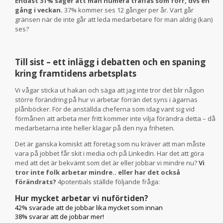
Endast 31% säger att man numera träffas som förr, dvs en
gång i veckan.
37% kommer ses 12 gånger per år. Vart går
gränsen när de inte går att leda medarbetare för man aldrig (kan)
ses?
Till sist – ett inlägg i debatten och en spaning
kring framtidens arbetsplats
Vi vågar sticka ut hakan och säga att jag inte tror det blir någon
större förändring på hur vi arbetar förrän det syns i ägarnas
plånböcker. För de anställda cheferna som idag vant sig vid
förmånen att arbeta mer fritt kommer inte vilja förändra detta – då
medarbetarna inte heller klagar på den nya friheten.
Det är ganska komiskt att företag som nu kräver att man måste
vara på jobbet får skit i media och på LinkedIn. Har det att göra
med att det är bekvämt som det är eller jobbar vi mindre nu?
Vi
tror inte folk arbetar mindre.. eller har det också
förändrats?
4potentials ställde följande fråga:
Hur mycket arbetar vi nuförtiden?
42% svarade att de jobbar lika mycket som innan
38% svarar att de jobbar mer!