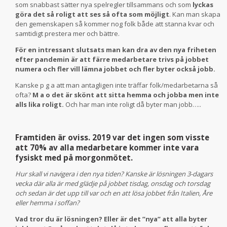
som snabbast sätter nya spelregler tillsammans och som
lyckas
göra det så roligt att ses så ofta som möjligt
. Kan man skapa
den gemenskapen så kommer nog folk både att stanna kvar och
samtidigt prestera mer och bättre.
För en intressant slutsats man kan dra av den nya friheten
efter pandemin är att färre medarbetare trivs på jobbet
numera och fler vill lämna jobbet och fler byter också jobb.
Kanske p g a att man antagligen inte träffar folk/medarbetarna så
ofta?
M a o det är skönt att sitta hemma och jobba men inte
alls lika roligt.
Och har man inte roligt då byter man jobb…..
Framtiden är oviss. 2019 var det ingen som visste
att 70% av alla medarbetare kommer inte vara
fysiskt med på morgonmötet.
Hur skall vi navigera i den nya tiden? Kanske är lösningen 3-dagars
vecka där alla är med glädje på jobbet tisdag, onsdag och torsdag
och sedan är det upp till var och en att lösa jobbet från Italien, Åre
eller hemma i soffan?
Vad tror du är lösningen? Eller är det ”nya” att alla byter