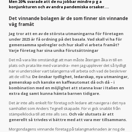
Men 20% svarade att de nu jobbar mindre p g a
konjunkturen och av andra pandemiska orsaker….
.
Det vinnande bolagen är de som finner sin vinnande
väg framåt
Jag tror att en av de största utmaningarna för företagen
under 2025 är få ordning på det basala. Vad skall vi ha för
gemensamma spelregler och hur skall vi arbeta framåt?
Varje företag har sina unika förutsättningar
Det må vara lite omständigt att man måste återigen åka in till en
plats och prata lite med varandra– men jag upplever det så tydligt
när vi undersöker vart talangerna vill arbeta och vad de beskriver
att de vill ha:
De önskar tydlighet, ledarskap, nya utmaningar,
gemenskap och kanske en kaffeautomat då och då – i
kombination med en möjlighet att stanna kvar i Italien en
extra dag samt kunna hämta barnen tidigare.
Det är inte alls enkelt för företag och ledare att navigera i det nya
samhället som Anders Tegnell skapade. För vi gick snabbt från
stämpelklocka till att inte alls ses.
Och vår slutsats är att
generellt så trivdes vi bättre med att vara mer tillsammans.
Morgondagens vinnande företag på talangmarknaden är nog de