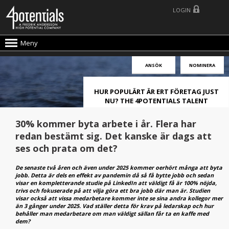
LOGIN
Meny
ANSÖK
NOMINERA
HUR POPULÄRT ÄR ERT FÖRETAG JUST
NU? THE 4POTENTIALS TALENT
ATTRACTION LIVE INDEX!
30% kommer byta arbete i år. Flera har
redan bestämt sig. Det kanske är dags att
ses och prata om det?
De senaste två åren och även under 2025 kommer oerhört många att byta
jobb
. Detta är dels en effekt av pandemin då så få bytte jobb och sedan
visar en kompletterande studie på LinkedIn att
väldigt få är 100% nöjda,
trivs och fokuserade på att vilja göra ett bra jobb där man är. Studien
visar också att vissa medarbetare kommer inte se sina andra kollegor mer
än 3 gånger under 2025. Vad ställer detta för krav på ledarskap och hur
behåller man medarbetare om man väldigt sällan får ta en kaffe med
dem?