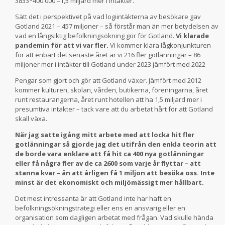
3833*400 000 =1,5 miljard mer i intäkter.
Sätt det i perspektivet på vad logiintäkterna av besökare gav
Gotland 2021 – 457 miljoner – så förstår man än mer betydelsen av
vad en långsiktig befolkningsökning gör för Gotland.
Vi klarade
pandemin för att vi var fler.
Vi kommer klara lågkonjunkturen
för att enbart det senaste året är vi 216 fler gotlänningar – 86
miljoner mer i intäkter till Gotland under 2023 jämfört med 2022
Pengar som gjort och gör att Gotland växer. Jämfört med 2012
kommer kulturen, skolan, vården, butikerna, föreningarna, året
runt restaurangerna, året runt hotellen att ha 1,5 miljard mer i
presumtiva intäkter – tack vare att du arbetat hårt för att Gotland
skall växa.
När jag satte igång mitt arbete med att locka hit fler
gotlänningar så gjorde jag det utifrån den enkla teorin att
de borde vara enklare att få hit ca 400 nya gotlänningar
eller få några fler av de ca 2600 som varje år flyttar – att
stanna kvar – än att årligen få 1 miljon att besöka oss. Inte
minst är det ekonomiskt och miljömässigt mer hållbart.
Det mest intressanta är att Gotland inte har haft en
befolkningsökningstrategi eller ens en ansvarig eller en
organisation som dagligen arbetat med frågan. Vad skulle hända