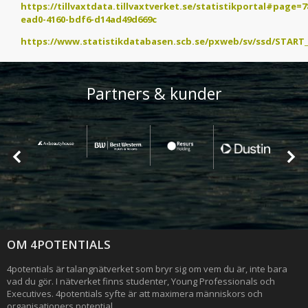
https://tillvaxtdata.tillvaxtverket.se/statistikportal#page=7
ead0-4160-bdf6-d14ad49d669c
https://www.statistikdatabasen.scb.se/pxweb/sv/ssd/START
Partners & kunder
OM 4POTENTIALS
4potentials är talangnätverket som bryr sig om vem du är, inte bara
vad du gör. I nätverket finns studenter, Young Professionals och
Executives. 4potentials syfte är att maximera människors och
organisationers potential.