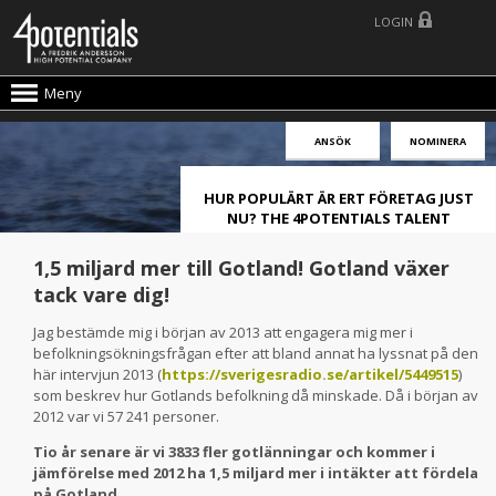
LOGIN
Meny
ANSÖK
NOMINERA
HUR POPULÄRT ÄR ERT FÖRETAG JUST
NU? THE 4POTENTIALS TALENT
ATTRACTION LIVE INDEX!
1,5 miljard mer till Gotland! Gotland växer
tack vare dig!
Jag bestämde mig i början av 2013 att engagera mig mer i
befolkningsökningsfrågan efter att bland annat ha lyssnat på den
här intervjun 2013 (
https://sverigesradio.se/artikel/5449515
)
som beskrev hur Gotlands befolkning då minskade. Då i början av
2012 var vi 57 241 personer.
Tio år senare är vi 3833 fler gotlänningar och kommer i
jämförelse med 2012 ha 1,5 miljard mer i intäkter att fördela
på Gotland.