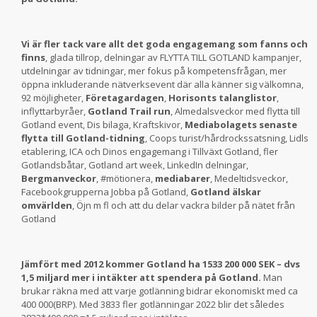
Vi är fler tack vare allt det goda engagemang som fanns och
finns
, glada tillrop, delningar av FLYTTA TILL GOTLAND kampanjer,
utdelningar av tidningar, mer fokus på kompetensfrågan, mer
öppna inkluderande nätverksevent där alla känner sig välkomna,
92 möjligheter,
Företagardagen
,
Horisonts talanglistor
,
inflyttarbyråer,
Gotland Trail run
, Almedalsveckor med flytta till
Gotland event, Dis bilaga, Kraftskivor,
Mediabolagets senaste
flytta till Gotland-tidning
, Coops turist/hårdrockssatsning, Lidls
etablering, ICA och Dinos engagemang i Tillväxt Gotland, fler
Gotlandsbåtar, Gotland art week, LinkedIn delningar,
Bergmanveckor
, #mötionera,
mediabarer
, Medeltidsveckor,
Facebookgrupperna Jobba på Gotland,
Gotland älskar
omvärlden
, Öjn m fl och att du delar vackra bilder på nätet från
Gotland
Jämfört med 2012 kommer Gotland ha 1533 200 000 SEK – dvs
1,5 miljard mer i intäkter att spendera på Gotland.
Man
brukar räkna med att varje gotlänning bidrar ekonomiskt med ca
400 000(BRP). Med 3833 fler gotlänningar 2022 blir det således