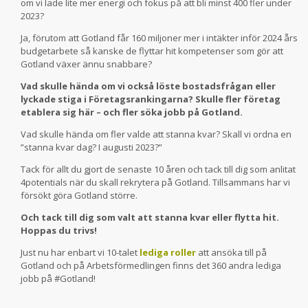
om vi lade lite mer energi och fokus på att bli minst 400 fler under
2023?
Ja, förutom att Gotland får 160 miljoner mer i intäkter inför 2024 års
budgetarbete så kanske de flyttar hit kompetenser som gör att
Gotland växer ännu snabbare?
Vad skulle hända om vi också löste bostadsfrågan eller
lyckade stiga i Företagsrankingarna? Skulle fler företag
etablera sig här – och fler söka jobb på Gotland.
Vad skulle hända om fler valde att stanna kvar? Skall vi ordna en
”stanna kvar dag? I augusti 2023?”
Tack för allt du gjort de senaste 10 åren och tack till dig som anlitat
4potentials när du skall rekrytera på Gotland. Tillsammans har vi
försökt göra Gotland större.
Och tack till dig som valt att stanna kvar eller flytta hit.
Hoppas du trivs!
Just nu har enbart vi 10-talet
lediga roller
att ansöka till på
Gotland och på Arbetsförmedlingen finns det 360 andra lediga
jobb på #Gotland!