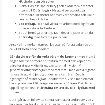
HR-chefer som gör saker
Kloka. Hos oss spelar betyg och akademiska meriter
ingen roll. Du är
logisk
för att vi ser att duktiga
affärsnära HR-chefer behöver vara smarta och kloka
i en rad beslut de tar.
Ledarskap
. Folk skall älska att arbeta med dig för att
du är en storartad ledare
Social förmåga är viktigt. Men det viktigaste är att du
är
trevlig
med fötterna på jorden
Ansök till nätverker idag och kryssa i på första sidan (X) att
du vill bli betalande medlem
Går du vidare får du reda på om du kommer
med
inom 5
dagar samt sedermera en faktura för medlemskapet och
därefter ringer vi dig för ett samtal om din vision. Vi
genomför oftast intervjuer med test mm – men det viktigaste
för oss är att vi följer dig under hela karriären. Det är
egentligen så vi intervjuar kandidaterna. Vissa medlemmar
har vi pratat med 50 gånger de senaste 10 åren. Det där är
upp till dig och oss.
Vi är måna om att du skall lyckas med
din vision!
Det ingår även follow-up samtal samt att vi sedan ser vad vi
kan göra mer för dig. Därefter så får du varje år mellan 10-15