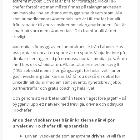
extremt mycket. Och det är bra för företaget. Kloka HR-
chefer förstår att man måste finnas på talangmarknaden
om man skall ha en chans att bygga sina dream team. Alla
som är medlemmar i 4potentials och är HR-chefer har allt
från rabatter till andra insikter om talangmarknaden. Det är
smart att vara med i 4potentials. Och framför allt är det
trevligt.
4potentials är byggt av en lantbrukarkille från Laholm. Hos
oss pratar vi om att en spade är en spade. Vi bjuder inte på
drinkar eller lägger tid på en massa socialt media tjafs. Är du
med hos oss så bidrar du. Alla betalar en medlemsavgift
(1195 sek exkl moms ) -engångsavgift för hela livet – är en
god investering i din karriär. Då får du också en dekal för
LinkedIn att du är medlem samt events, nyhetsbrev, jobb,
partnerträffar och gratis coaching hela livet
Och genom att vi arbetar utifrån tesen ”laget före jaget” – så
bygger vi upp ett nätverk med trevliga, drivna och ödmjuka
HR-chefer
Är du den vi söker? Det här är kritierna när vi gör
urvalet av HR-chefer till 4potentials
Driven. Vi söker de som är extremt
drivna
. Vi vill få in