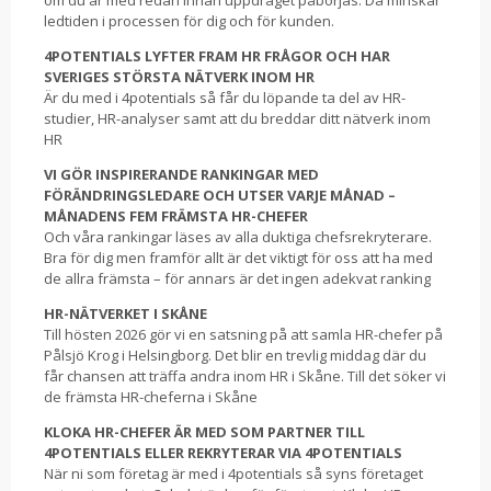
om du är med redan innan uppdraget påbörjas. Då minskar
ledtiden i processen för dig och för kunden.
4POTENTIALS LYFTER FRAM HR FRÅGOR OCH HAR
SVERIGES STÖRSTA NÄTVERK INOM HR
Är du med i 4potentials så får du löpande ta del av HR-
studier, HR-analyser samt att du breddar ditt nätverk inom
HR
VI GÖR INSPIRERANDE RANKINGAR MED
FÖRÄNDRINGSLEDARE OCH UTSER VARJE MÅNAD –
MÅNADENS FEM FRÄMSTA HR-CHEFER
Och våra rankingar läses av alla duktiga chefsrekryterare.
Bra för dig men framför allt är det viktigt för oss att ha med
de allra främsta – för annars är det ingen adekvat ranking
HR-NÄTVERKET I SKÅNE
Till hösten 2026 gör vi en satsning på att samla HR-chefer på
Pålsjö Krog i Helsingborg. Det blir en trevlig middag där du
får chansen att träffa andra inom HR i Skåne. Till det söker vi
de främsta HR-cheferna i Skåne
KLOKA HR-CHEFER ÄR MED SOM PARTNER TILL
4POTENTIALS ELLER REKRYTERAR VIA 4POTENTIALS
När ni som företag är med i 4potentials så syns företaget