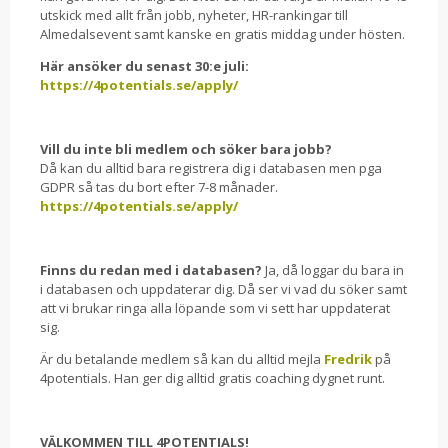
utskick med allt från jobb, nyheter, HR-rankingar till
Almedalsevent samt kanske en gratis middag under hösten.
Här ansöker du senast 30:e juli:
https://4potentials.se/apply/
Vill du inte bli medlem och söker bara jobb?
Då kan du alltid bara registrera dig i databasen men pga
GDPR så tas du bort efter 7-8 månader.
https://4potentials.se/apply/
Finns du redan med i databasen?
Ja, då loggar du bara in
i databasen och uppdaterar dig. Då ser vi vad du söker samt
att vi brukar ringa alla löpande som vi sett har uppdaterat
sig.
Är du betalande medlem så kan du alltid mejla
Fredrik
på
4potentials. Han ger dig alltid gratis coaching dygnet runt.
VÄLKOMMEN TILL 4POTENTIALS!