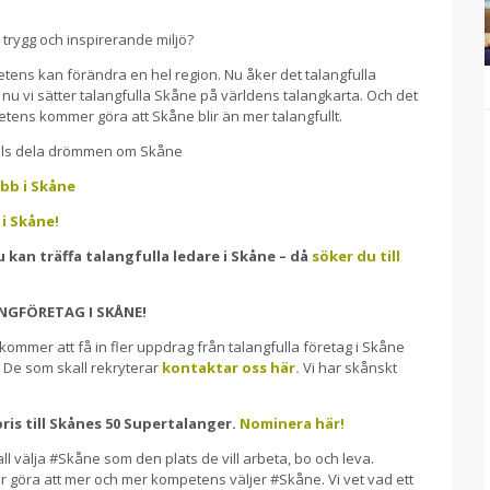
 trygg och inspirerande miljö?
etens kan förändra en hel region. Nu åker det talangfulla
r nu vi sätter talangfulla Skåne på världens talangkarta. Och det
ens kommer göra att Skåne blir än mer talangfullt.
ials dela drömmen om Skåne
bb i Skåne
 i Skåne!
 kan träffa talangfulla ledare i Skåne – då
söker du till
ANGFÖRETAG I SKÅNE!
kommer att få in fler uppdrag från talangfulla företag i Skåne
. De som skall rekryterar
kontaktar oss här.
Vi har skånskt
ris till Skånes 50 Supertalanger.
Nominera här!
ll välja #Skåne som den plats de vill arbeta, bo och leva.
göra att mer och mer kompetens väljer #Skåne. Vi vet vad ett