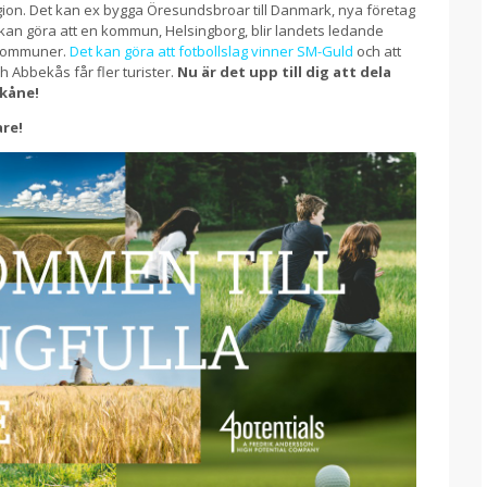
ion. Det kan ex bygga Öresundsbroar till Danmark, nya företag
et kan göra att en kommun, Helsingborg, blir landets ledande
 kommuner.
Det kan göra att fotbollslag vinner SM-Guld
och att
h Abbekås får fler turister.
Nu är det upp till dig att dela
kåne!
are!