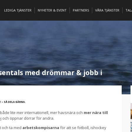
LEDIGA TJÄNSTER
NYHETER & EVENT
PARTNERS
VÅRA TJÄNSTER
TA
usentals med drömmar & jobb i
 – SÅ DELA GÄRNA.
både lite mer internationell, mer havsnära och
mer nära till
ej och öppnar dörrar för andra.
t och ta med
arbetskompisarna
för att se fotboll, ishockey