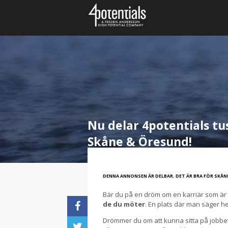
Nu delar 4potentials t
Skåne & Öresund!
DENNA ANNONSEN ÄR DELBAR. DET ÄR BRA FÖR SKÅNE
Bär du på en dröm om en karriär som är 
de du möter
. En plats där man säger h
Drömmer du om att kunna sitta på jobbe