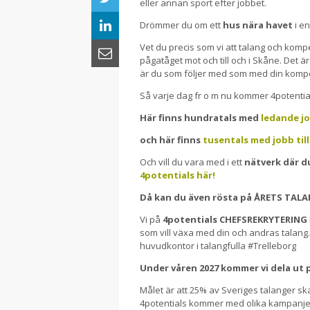
eller annan sport efter jobbet.
Drömmer du om ett
hus nära havet
i en
Vet du precis som vi att talang och komp
pågatåget mot och till och i Skåne. Det ä
är du som följer med som med din kompet
Så varje dag fr o m nu kommer 4potent
Här finns hundratals med
ledande jo
och här finns
tusentals med jobb till
Och vill du vara med i ett
nätverk där du
4potentials här!
Då kan du även rösta på ÅRETS TAL
Vi på
4potentials CHEFSREKRYTERING
som vill växa med din och andras talang
huvudkontor i talangfulla #Trelleborg
Under våren 2027 kommer vi dela ut p
Målet är att 25% av Sveriges talanger ska
4potentials kommer med olika kampanjer 