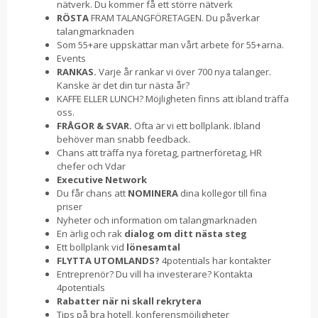
nätverk. Du kommer få ett större nätverk
RÖSTA
FRAM TALANGFÖRETAGEN. Du påverkar
talangmarknaden
Som 55+are uppskattar man vårt arbete för 55+arna.
Events
RANKAS.
Varje år rankar vi över 700 nya talanger.
Kanske är det din tur nästa år?
KAFFE ELLER LUNCH? Möjligheten finns att ibland träffa
oss.
FRÅGOR & SVAR.
Ofta är vi ett bollplank. Ibland
behöver man snabb feedback.
Chans att träffa nya företag, partnerföretag, HR
chefer och Vdar
Executive Network
Du får chans att
NOMINERA
dina kollegor till fina
priser
Nyheter och information om talangmarknaden
En ärlig och rak
dialog om ditt nästa steg
Ett bollplank vid
lönesamtal
FLYTTA UTOMLANDS?
4potentials har kontakter
Entreprenör? Du vill ha investerare? Kontakta
4potentials
Rabatter när ni skall rekrytera
Tips på bra hotell, konferensmöjligheter