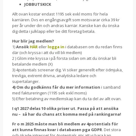
JOBBUTSKICK
Allt ovan kostar endast 1195 sek exkl moms för hela
karriären. Dvs en engångsavgift som motsvarar cirka 39 kr
per år under din och andras karriär. Kanske kan du önska
dig detta i julklapp eller be ditt företag betala.
Hur blir jag medlem?
1)
Ansök
HÄR
eller
logga in
i databasen om du redan finns
där (och kryssa i att du vill bli medlem)
2 ) Glöm inte kryssa i på första sidan om att du önskar bli
betalande medlem (X)
3) 4potentials screenar dig. Vi söker generellt efter ödmjuka,
trevliga, extremt drivna, analytiska ledare och
supertalanger.
4) Om du godkänns får du mer information
i samband
med faktureringen (1195 sek exkl moms)
5) Efter betalning av medlemskap kan du ta del av allt ovan.
I q1 2027 delas 10 olika priser ut. Passa på att ansöka
nu – så har du chans att komma med på rankingarna!
Fr o m 2025 måste man bli medlem av 4potentials för
att kunna finnas kvar i databasen pga GDPR
. Det stora
och ökade intresset för 4potentials gör att vi bara kan