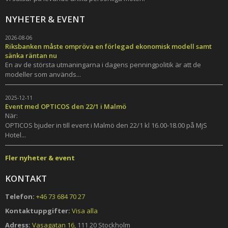
NYHETER & EVENT
2026-08-06
Riksbanken måste ompröva en förlegad ekonomisk modell samt
sänka räntan nu
En av de största utmaningarna i dagens penningpolitik är att de
modeller som används...
2025-12-11
Event med OPTICOS den 22/1 i Malmö
När:
OPTICOS bjuder in till event i Malmö den 22/1 kl 16.00-18.00 på MjS
Hotel...
Fler nyheter & event
KONTAKT
Telefon:
+46 73 684 70 27
Kontaktuppgifter:
Visa alla
Adress:
Vasagatan 16,
111 20 Stockholm