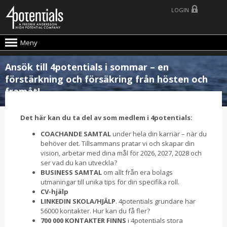
LOGIN
Meny
Ansök till 4potentials i sommar – en
förstärkning och försäkring från hösten och
framåt!
Det här kan du ta del av som medlem i 4potentials:
COACHANDE SAMTAL
under hela din karriär – när du
behöver det. Tillsammans pratar vi och skapar din
vision, arbetar med dina mål för 2026, 2027, 2028 och
ser vad du kan utveckla?
BUSINESS SAMTAL
om allt från era bolags
utmaningar till unika tips för din specifika roll.
CV-hjälp
LINKEDIN SKOLA/HJÄLP
. 4potentials grundare har
56000 kontakter. Hur kan du få fler?
700 000 KONTAKTER FINNS
i 4potentials stora