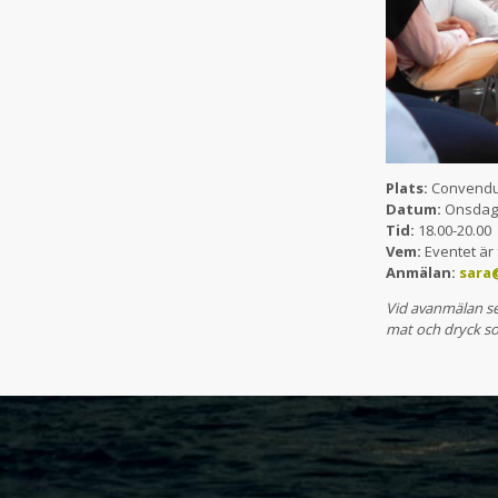
Plats:
Convendum
Datum:
Onsdage
Tid:
18.00-20.00
Vem:
Eventet är 
Anmälan:
sara
Vid avanmälan se
mat och dryck so