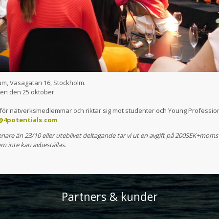
, Vasagatan 16, Stockholm.
n den 25 oktober
för nätverksmedlemmar och riktar sig mot studenter och Young Professiona
@4potentials.com
nare än 23/10 eller uteblivet deltagande tar vi ut en avgift på 200SEK+moms
m inte kan avbeställas.
Partners & kunder