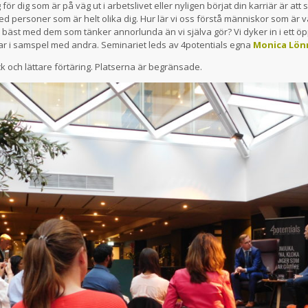
för dig som är på väg ut i arbetslivet eller nyligen börjat din karriär är at
d personer som är helt olika dig. Hur lär vi oss förstå människor som är 
bäst med dem som tänker annorlunda än vi själva gör? Vi dyker in i ett ö
r i samspel med andra. Seminariet leds av 4potentials egna
Monica Lö
ck och lättare förtäring. Platserna är begränsade.