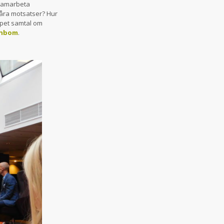
t samarbeta
våra motsatser? Hur
ppet samtal om
nnbom
.