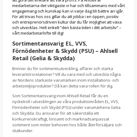
att göra det enklare att vara proffs. På Ahlsell är
medarbetarna det viktigaste vi har och tillsammans med vårt
engagemang och kunskap kan vi varje dag bli bättre än igår.
För att trivas hos oss gillar du att jobba i en öppen, positiv
och entreprenörsdriven kultur där du får möjlighet att växa
och utvecklas. Helt enkelt ”den bästa tiden i ditt arbetsliv” –
vårt medarbetarlöfte till dig!
Sortimentansvarig EL, VVS,
Förnödenheter & Skydd (PSU) – Ahlsell
Retail (Gelia & Skydda)
Brinner du för sortimentsutveckling, affärer och starka
leverantörsrelationer? Vill du vara med och utveckla några
av Nordens starkaste varumärken inom installations- och
arbetsmiljöprodukter? Då kan detta vara rollen för dig.
Som Sortimentansvarig inom Ahlsell Retail får du en
nyckelroll i utvecklingen av våra produktområden EL, VVS,
Förnödenheter och Skydd (PSU) under varumärkena Gelia
och Skydda. Du ansvarar för att säkerställa ett
konkurrenskraftigt, lönsamt och marknadsanpassat
sortiment som möter behoven hos både återförsäljare och
slutkunder.