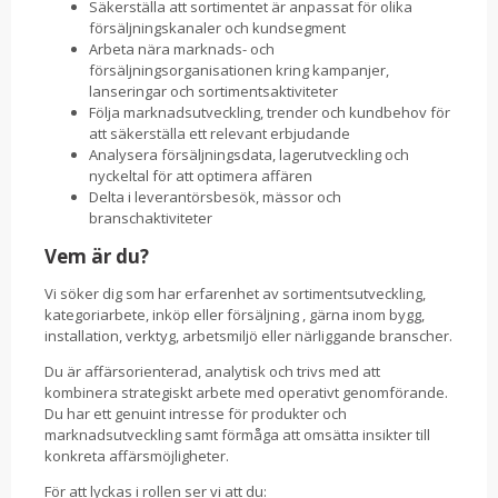
Säkerställa att sortimentet är anpassat för olika
försäljningskanaler och kundsegment
Arbeta nära marknads- och
försäljningsorganisationen kring kampanjer,
lanseringar och sortimentsaktiviteter
Följa marknadsutveckling, trender och kundbehov för
att säkerställa ett relevant erbjudande
Analysera försäljningsdata, lagerutveckling och
nyckeltal för att optimera affären
Delta i leverantörsbesök, mässor och
branschaktiviteter
Vem är du?
Vi söker dig som har erfarenhet av sortimentsutveckling,
kategoriarbete, inköp eller försäljning , gärna inom bygg,
installation, verktyg, arbetsmiljö eller närliggande branscher.
Du är affärsorienterad, analytisk och trivs med att
kombinera strategiskt arbete med operativt genomförande.
Du har ett genuint intresse för produkter och
marknadsutveckling samt förmåga att omsätta insikter till
konkreta affärsmöjligheter.
För att lyckas i rollen ser vi att du: