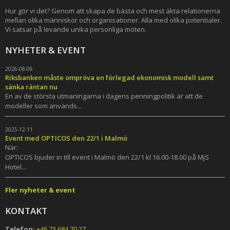
Hur gör vi det? Genom att skapa de bästa och mest äkta relationerna
mellan olika människor och organisationer. Alla med olika potentialer.
Vi satsar på levande unika personliga möten.
NYHETER & EVENT
2026-08-06
Riksbanken måste ompröva en förlegad ekonomisk modell samt
sänka räntan nu
En av de största utmaningarna i dagens penningpolitik är att de
modeller som används...
2025-12-11
Event med OPTICOS den 22/1 i Malmö
När:
OPTICOS bjuder in till event i Malmö den 22/1 kl 16.00-18.00 på MjS
Hotel...
Fler nyheter & event
KONTAKT
Telefon:
+46 73 684 70 27