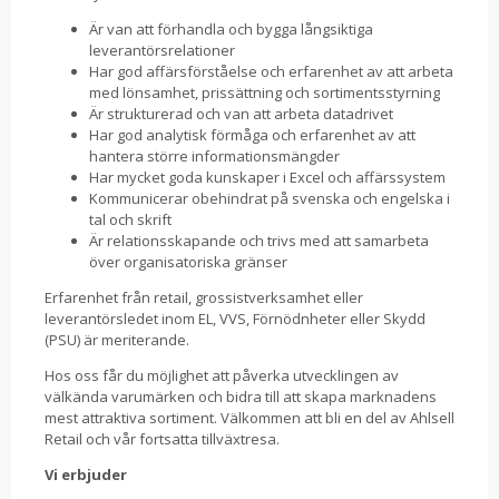
Är van att förhandla och bygga långsiktiga
leverantörsrelationer
Har god affärsförståelse och erfarenhet av att arbeta
med lönsamhet, prissättning och sortimentsstyrning
Är strukturerad och van att arbeta datadrivet
Har god analytisk förmåga och erfarenhet av att
hantera större informationsmängder
Har mycket goda kunskaper i Excel och affärssystem
Kommunicerar obehindrat på svenska och engelska i
tal och skrift
Är relationsskapande och trivs med att samarbeta
över organisatoriska gränser
Erfarenhet från retail, grossistverksamhet eller
leverantörsledet inom EL, VVS, Förnödnheter eller Skydd
(PSU) är meriterande.
Hos oss får du möjlighet att påverka utvecklingen av
välkända varumärken och bidra till att skapa marknadens
mest attraktiva sortiment. Välkommen att bli en del av Ahlsell
Retail och vår fortsatta tillväxtresa.
Vi erbjuder