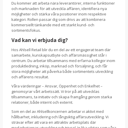
Du kommer att arbeta nära leverantörer, interna funktioner
och marknaden för att utveckla affären, identifiera nya
möjligheter och stärka våra positioner inom respektive
kategori. Rollen passar dig som drivs av att kombinera
kommersiellt tänkande med ett starkt kund- och
sortimentsfokus.
Vad kan vi erbjuda dig?
Hos Ahlsell Retail blir du en del av ett engagerat team där
samarbete, kunskapsutbyte och affärsmässighet står i
centrum. Du arbetar tillsammans med erfarna kollegor inom
produktledning, inköp, marknad och försäljning, och får
stora möjligheter att påverka både sortimentets utveckling
och affärens resultat.
Våra värderingar – Ansvar, Öppenhet och Enkelhet –
genomsyrar vårt arbetssätt. Vi tror på att utvecklas
tillsammans, ta initiativ och skapa framgång genom starka
relationer, både internt och externt.
Som en del av Ahlsellkoncernen arbetar vi aktivt med
hållbarhet, inkludering och långsiktig affärsutveckling. Vi
strävar efter att vara en attraktiv arbetsplats där
medarbetarnas utveckling och trivsel är lika viktiga som våra