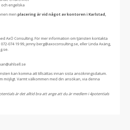
 och engelska
gionen men
placering är vid något av kontoren i Karlstad,
med AxÖ Consulting. För mer information om tjänsten kontakta
 072-074 19 99, jenny.berg@axoconsulting.se, eller Linda Axäng,
g.se.
man@ahlsell.se
änsten kan komma att tillsättas innan sista ansökningsdatum.
som möjligt. Varmt välkommen med din ansökan, via denna
entials är det alltid bra att ange att du är medlem i 4potentials