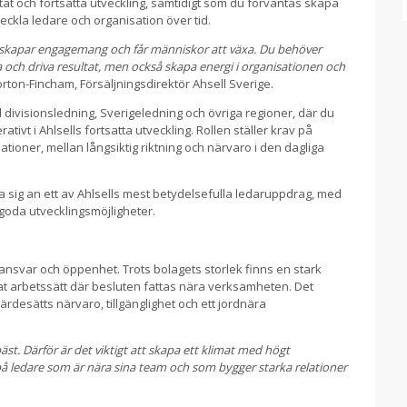
tat och fortsatta utveckling, samtidigt som du förväntas skapa
kla ledare och organisation över tid.
e, skapar engagemang och får människor att växa. Du behöver
na och driva resultat, men också skapa energi i organisationen och
orton-Fincham, Försäljningsdirektör Ahsell Sverige.
ivisionsledning, Sverigeledning och övriga regioner, där du
tivt i Ahlsells fortsatta utveckling. Rollen ställer krav på
tioner, mellan långsiktig riktning och närvaro i den dagliga
 ta sig an ett av Ahlsells mest betydelsefulla ledaruppdrag, med
goda utvecklingsmöjligheter.
 ansvar och öppenhet. Trots bolagets storlek finns en stark
t arbetssätt där besluten fattas nära verksamheten. Det
rdesätts närvaro, tillgänglighet och ett jordnära
t. Därför är det viktigt att skapa ett klimat med högt
 på ledare som är nära sina team och som bygger starka relationer