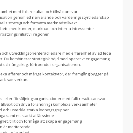
amhet med fullt resultat- och tillväxtansvar
isation genom ett närvarande och värderingsstyrt ledarskap
lls strategi och fortsatta marknadstillväxt
bete med kunder, marknad och interna intressenter
rbättringsinitiativ i regionen
en och utvecklingsorienterad ledare med erfarenhet av att leda
r. Du kombinerar strategisk höjd med operativt engagemang
 och långsiktigt förtroende i organisationen.
plexa affärer och många kontaktytor, där framgång bygger på
stark samverkan.
rs- eller försäljningsorganisationer med fullt resultatansvar
illväxt och driva förändring i komplexa verksamheter
ed och utveckla starka ledningsgrupper
åga samt ett starkt affärssinne
ighet, tillit och förmåga att skapa engagemang
on är meriterande
ande erfarenhet