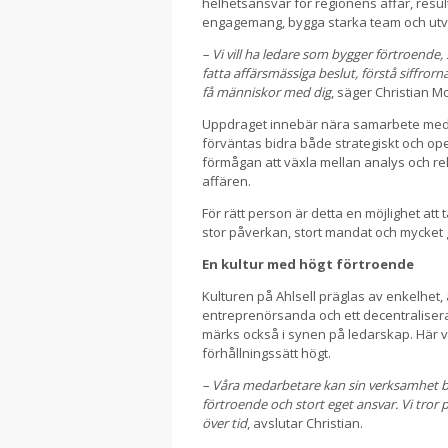
helhetsansvar för regionens affär, resul
engagemang, bygga starka team och utvec
– Vi vill ha ledare som bygger förtroend
fatta affärsmässiga beslut, förstå siffror
få människor med dig
, säger Christian M
Uppdraget innebär nära samarbete med d
förväntas bidra både strategiskt och opera
förmågan att växla mellan analys och rela
affären.
För rätt person är detta en möjlighet att
stor påverkan, stort mandat och mycket 
En kultur med högt förtroende
Kulturen på Ahlsell präglas av enkelhet,
entreprenörsanda och ett decentralisera
märks också i synen på ledarskap. Här vä
förhållningssätt högt.
– Våra medarbetare kan sin verksamhet bäs
förtroende och stort eget ansvar. Vi tror
över tid
, avslutar Christian.