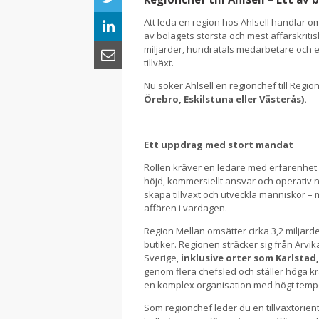
Att leda en region hos Ahlsell handlar om
av bolagets största och mest affärskri
miljarder, hundratals medarbetare och en
tillväxt.
Nu söker Ahlsell en regionchef till Regio
Örebro, Eskilstuna eller Västerås).
Ett uppdrag med stort mandat
Rollen kräver en ledare med erfarenhet 
höjd, kommersiellt ansvar och operativ n
skapa tillväxt och utveckla människor 
affären i vardagen.
Region Mellan omsätter cirka 3,2 miljar
butiker. Regionen sträcker sig från Arvika
Sverige,
inklusive orter som Karlstad
genom flera chefsled och ställer höga kr
en komplex organisation med högt temp
Som regionchef leder du en tillväxtorie