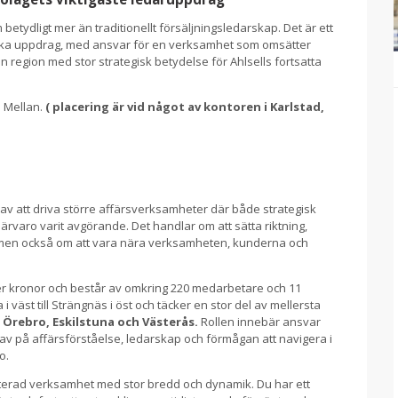
 betydligt mer än traditionellt försäljningsledarskap. Det är ett
tiska uppdrag, med ansvar för en verksamhet som omsätter
 region med stor strategisk betydelse för Ahlsells fortsatta
n Mellan.
( placering är vid något av kontoren i Karlstad,
av att driva större affärsverksamheter där både strategisk
ärvaro varit avgörande. Det handlar om att sätta riktning,
– men också om att vara nära verksamheten, kunderna och
der kronor och består av omkring 220 medarbetare och 11
 i väst till Strängnäs i öst och täcker en stor del av mellersta
, Örebro, Eskilstuna och Västerås.
Rollen innebär ansvar
av på affärsförståelse, ledarskap och förmågan att navigera i
o.
nterad verksamhet med stor bredd och dynamik. Du har ett