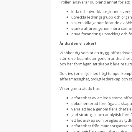
I rollen ansvarar du bland annat för att:
leda och utveckla regionens verks
utveckla ledningsgrupp och organ
säkerställa genomförande av Ahlse
stärka affären genom nära samar
driva förändring, utveckling och fö
Är du den vi söker?
Vi söker dig som är en trygg, affärsdriv
större verksamheter genom andra chefe
och har förmågan att skapa både resultat
Du trivs i en miljö med högt tempo, kom
affärsmässighet, tydligt ledarskap och 
Vi ser gärna att du har:
erfarenhet av att leda större affä
dokumenterad förmåga att skapa t
vana att leda genom flera chefsl
god strategisk och analytisk förm
ett ledarskap som präglas av tydl
erfarenhet från matrisorganisati
akademisk examen eller motsvar