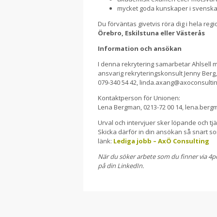
mycket goda kunskaper i svenska
Du förväntas givetvis röra dig i hela re
Örebro, Eskilstuna eller Västerås
Information och ansökan
I denna rekrytering samarbetar Ahlsell 
ansvarig rekryteringskonsult Jenny Berg,
079-340 54 42, linda.axang@axoconsultin
Kontaktperson för Unionen:
Lena Bergman, 0213-72 00 14, lena.berg
Urval och intervjuer sker löpande och tj
Skicka därför in din ansökan så snart 
länk:
Lediga jobb – AxÖ Consulting
När du söker arbete som du finner via 4pot
på din LinkedIn.