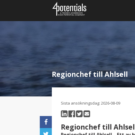
Regionchef till Ahlsell
Sista ansökningsdag: 2026-08-09
Regionchef till Ahlsel
Regionchef till Ahlsell – Ett av