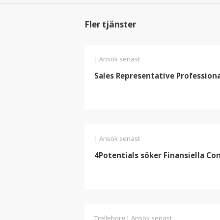
Fler tjänster
|
Ansök senast
Sales Representative Professional
|
Ansök senast
4Potentials söker Finansiella Con
Trelleborg
|
Ansök senast