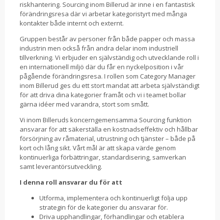
riskhantering. Sourcing inom Billerud är inne i en fantastisk
förändringsresa där vi arbetar kategoristyrt med många
kontakter både internt och externt.
Gruppen består av personer från både papper och massa
industrin men också från andra delar inom industriell
tillverkning. Vi erbjuder en självständig och utvecklande roll i
en internationell miljö där du får en nyckelposition i vår
pågående förändringsresa. I rollen som Category Manager
inom Billerud ges du ett stort mandat att arbeta självständigt
för att driva dina kategorier framåt och vi i teamet bollar
gärna idéer med varandra, stort som smått.
Vi inom Billeruds koncerngemensamma Sourcing funktion
ansvarar för att säkerställa en kostnadseffektiv och hållbar
försörjning av råmaterial, utrustning och tjänster – både på
kort och lång sikt. Vårt mål är att skapa värde genom
kontinuerliga förbättringar, standardisering, samverkan
samt leverantörsutveckling.
I denna roll ansvarar du för att
Utforma, implementera och kontinuerligt följa upp
strategin för de kategorier du ansvarar för.
Driva upphandlingar, förhandlingar och etablera