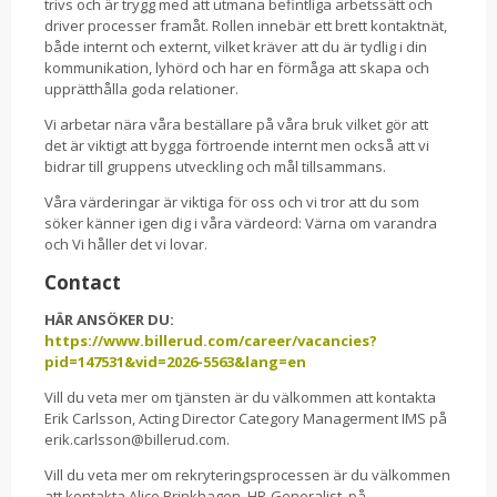
trivs och är trygg med att utmana befintliga arbetssätt och
driver processer framåt. Rollen innebär ett brett kontaktnät,
både internt och externt, vilket kräver att du är tydlig i din
kommunikation, lyhörd och har en förmåga att skapa och
upprätthålla goda relationer.
Vi arbetar nära våra beställare på våra bruk vilket gör att
det är viktigt att bygga förtroende internt men också att vi
bidrar till gruppens utveckling och mål tillsammans.
Våra värderingar är viktiga för oss och vi tror att du som
söker känner igen dig i våra värdeord: Värna om varandra
och Vi håller det vi lovar.
Contact
HÄR ANSÖKER DU:
https://www.billerud.com/career/vacancies?
pid=147531&vid=2026-5563&lang=en
Vill du veta mer om tjänsten är du välkommen att kontakta
Erik Carlsson, Acting Director Category Managerment IMS på
erik.carlsson@billerud.com.
Vill du veta mer om rekryteringsprocessen är du välkommen
att kontakta Alice Brinkhagen, HR-Generalist, på