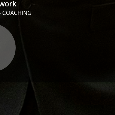
twork
 - COACHING